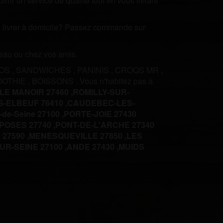
rir un service de qualité tout en vous livrant
ire livrer à domicile? Passez commande sur
ureau ou chez vos amis.
COS
,
SANDWICHES
,
PANINIS
,
CROQS MR
,
OOTHIE
,
BOISSONS
.
Vous n'habitez pas à
LE MANOIR 27460 ,
ROMILLY-SUR-
-ELBEUF 76410 ,
CAUDEBEC-LES-
-de-Seine 27100 ,
PORTE-JOIE 27430
POSES 27740 ,
PONT-DE-L'ARCHE 27340
27590 ,
MENESQUEVILLE 27850 ,
LES
R-SEINE 27100 ,
ANDE 27430 ,
MUIDS