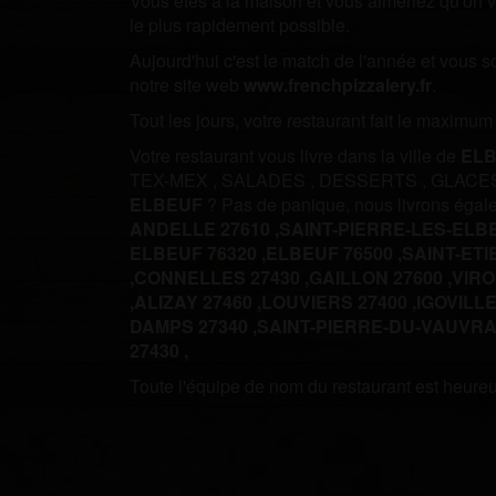
Vous êtes à la maison et vous aimeriez qu'on vo
le plus rapidement possible.
Aujourd'hui c'est le match de l'année et vous 
notre site web
www.frenchpizzalery.fr
.
Tout les jours, votre restaurant fait le maximu
Votre restaurant vous livre dans la ville de
EL
TEX-MEX
,
SALADES
,
DESSERTS
,
GLACE
ELBEUF
? Pas de panique, nous livrons éga
ANDELLE 27610 ,
SAINT-PIERRE-LES-ELBE
ELBEUF 76320 ,
ELBEUF 76500 ,
SAINT-ETI
,
CONNELLES 27430 ,
GAILLON 27600 ,
VIRO
,
ALIZAY 27460 ,
LOUVIERS 27400 ,
IGOVILLE
DAMPS 27340 ,
SAINT-PIERRE-DU-VAUVRAY
27430 ,
Toute l'équipe de nom du restaurant est heureus