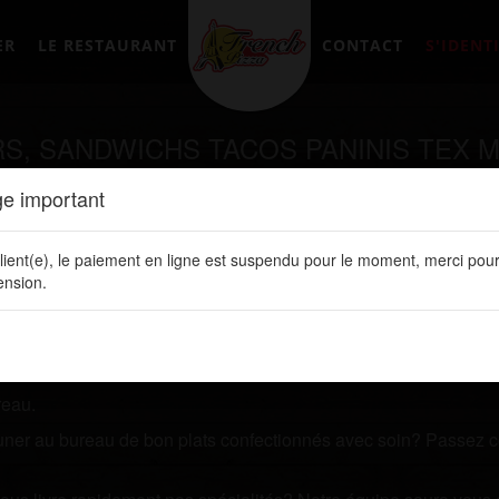
ER
LE RESTAURANT
CONTACT
S'IDENTI
RS, SANDWICHS TACOS PANINIS TEX 
e important
tement en ligne sur notre site web:
www.frenchpizzalery.fr
lient(e), le paiement en ligne est suspendu pour le moment, merci pour
 restaurant qui vous livre des plats de qualités? Prenez quelq
nsion.
 ligne. Vous y retrouvez toutes nos spécialités, les prix de vos 
reau.
jeuner au bureau de bon plats confectionnés avec soin? Passez