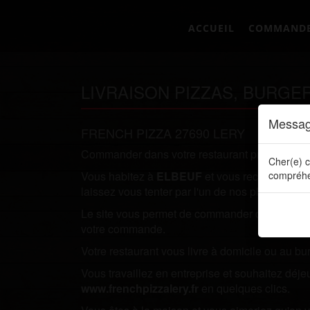
ACCUEIL
COMMAND
LIVRAISON PIZZAS, BURGE
Messag
FRENCH PIZZA 27690 LERY
Commander dans votre restaurant préféré direc
Cher(e) c
Vous habitez à
ELBEUF
et vous recherchez un
compréhe
laissez vous tenter par l'un de nos plats.
Le site vous permet de commander directement en
votre commande.
Votre restaurant vous livre à domicile ou au bu
Vous travaillez en entreprise et souhaitez dé
www.frenchpizzalery.fr
en quelques clics.