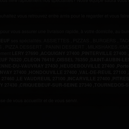
us livre rapidement nos spécialités? Notre équipe saura vous off
souhaitez vous retrouvez entre amis pour le regarder et vous fa
m pour vous assurer une livraison rapide, à votre domicile, au b
BEUF
ses spécialités:
ASSIETTES
,
PIZZAS
,
BURGERS
,
TA
S
,
PIZZA DESSERT
,
PANINI DESSERT
,
MILKSHAKES /SM
lement
LERY 27690 ,
ACQUIGNY 27400 ,
PINTERVILLE 27400 ,
UF 76320 ,
CLEON 76410 ,
OISSEL 76350 ,
SAINT-AUBIN-LES
ENNE-DU-VAUVRAY 27430 ,
HEUDEBOUVILLE 27400 ,
Porte
NVAY 27400 ,
HONDOUVILLE 27400 ,
VAL-DE-REUIL 27100 ,
 27460 ,
LE VAUDREUIL 27100 ,
INCARVILLE 27400 ,
PITRES 
 27430 ,
CRIQUEBEUF-SUR-SEINE 27340 ,
TOURNEDOS-SU
e de vous accueillir et de vous servir.