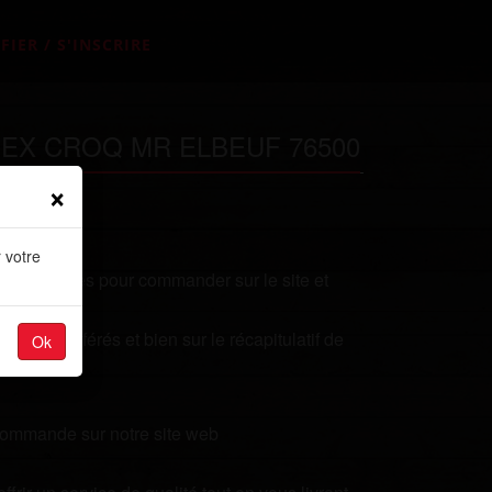
FIER / S'INSCRIRE
MEX CROQ MR ELBEUF 76500
×
 votre
ues secondes pour commander sur le site et
plats préférés et bien sur le récapitulatif de
Ok
 commande sur notre site web