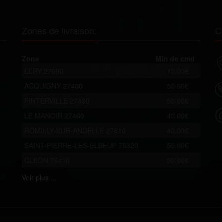
Zones de livraison:
C
Zone
Min de cmd
LERY 27690
10.00€
ACQUIGNY 27400
50.00€
PINTERVILLE 27400
50.00€
LE MANOIR 27460
40.00€
ROMILLY-SUR-ANDELLE 27610
40.00€
SAINT-PIERRE-LES-ELBEUF 76320
50.00€
CLEON 76410
50.00€
Voir
plus ...