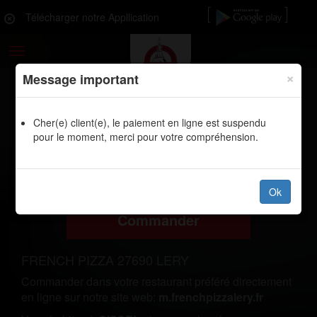
Télécharger notre Appllication
Toggle
navigation
×
Message important
Cher(e) client(e), le paiement en ligne est suspendu
LIVRAISON PIZZAS, BURGERS,
pour le moment, merci pour votre compréhension.
SANDWICHS TACOS PANINIS TEX
MEX CROQ MR OISSEL 76350
Ok
Commander
FRENCH PIZZA 27690 LERY
Commander dans votre restaurant préféré directement
en ligne sur notre site web:
m.frenchpizzalery.fr