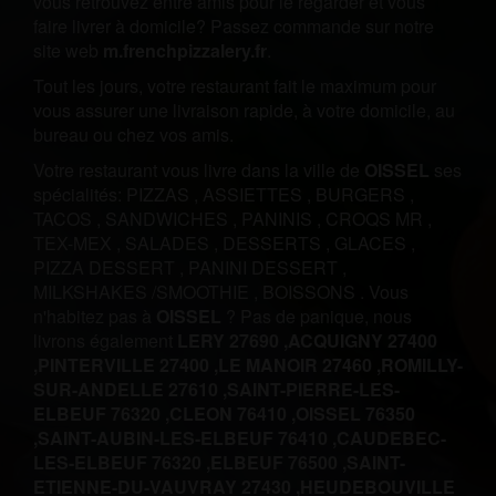
vous retrouvez entre amis pour le regarder et vous
faire livrer à domicile? Passez commande sur notre
site web
m.frenchpizzalery.fr
.
Tout les jours, votre restaurant fait le maximum pour
vous assurer une livraison rapide, à votre domicile, au
bureau ou chez vos amis.
Votre restaurant vous livre dans la ville de
OISSEL
ses
spécialités:
PIZZAS
,
ASSIETTES
,
BURGERS
,
TACOS
,
SANDWICHES
,
PANINIS
,
CROQS MR
,
TEX-MEX
,
SALADES
,
DESSERTS
,
GLACES
,
PIZZA DESSERT
,
PANINI DESSERT
,
MILKSHAKES /SMOOTHIE
,
BOISSONS
.
Vous
n'habitez pas à
OISSEL
? Pas de panique, nous
livrons également
LERY 27690 ,
ACQUIGNY 27400
,
PINTERVILLE 27400 ,
LE MANOIR 27460 ,
ROMILLY-
SUR-ANDELLE 27610 ,
SAINT-PIERRE-LES-
ELBEUF 76320 ,
CLEON 76410 ,
OISSEL 76350
,
SAINT-AUBIN-LES-ELBEUF 76410 ,
CAUDEBEC-
LES-ELBEUF 76320 ,
ELBEUF 76500 ,
SAINT-
ETIENNE-DU-VAUVRAY 27430 ,
HEUDEBOUVILLE