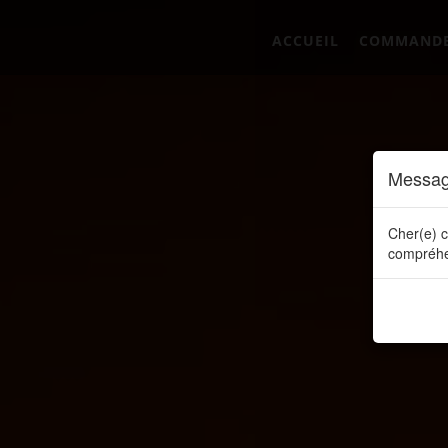
ACCUEIL
COMMAND
Messag
Cher(e) c
compréhe