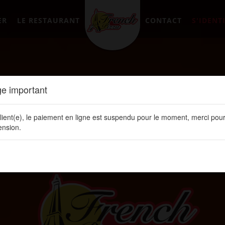
ER
LE RESTAURANT
CONTACT
S'IDENTI
e important
lient(e), le paiement en ligne est suspendu pour le moment, merci pour
nsion.