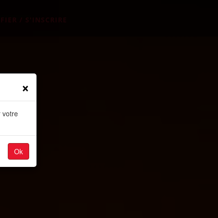
FIER / S'INSCRIRE
×
 votre
Ok