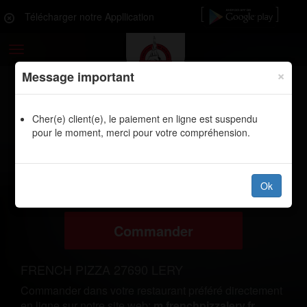
Télécharger notre Appllication
Toggle
navigation
×
Message important
Cher(e) client(e), le paiement en ligne est suspendu
LIVRAISON PIZZAS, BURGERS,
pour le moment, merci pour votre compréhension.
SANDWICHS TACOS PANINIS TEX
MEX CROQ MR CRIQUEBEUF-
SUR-SEINE 27340
Ok
Commander
FRENCH PIZZA 27690 LERY
Commander dans votre restaurant préféré directement
en ligne sur notre site web:
m.frenchpizzalery.fr