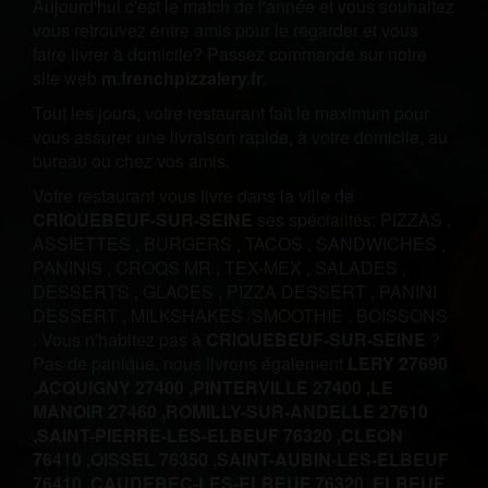
Aujourd'hui c'est le match de l'année et vous souhaitez
vous retrouvez entre amis pour le regarder et vous
faire livrer à domicile? Passez commande sur notre
site web
m.frenchpizzalery.fr
.
Tout les jours, votre restaurant fait le maximum pour
vous assurer une livraison rapide, à votre domicile, au
bureau ou chez vos amis.
Votre restaurant vous livre dans la ville de
CRIQUEBEUF-SUR-SEINE
ses spécialités:
PIZZAS
,
ASSIETTES
,
BURGERS
,
TACOS
,
SANDWICHES
,
PANINIS
,
CROQS MR
,
TEX-MEX
,
SALADES
,
DESSERTS
,
GLACES
,
PIZZA DESSERT
,
PANINI
DESSERT
,
MILKSHAKES /SMOOTHIE
,
BOISSONS
.
Vous n'habitez pas à
CRIQUEBEUF-SUR-SEINE
?
Pas de panique, nous livrons également
LERY 27690
,
ACQUIGNY 27400 ,
PINTERVILLE 27400 ,
LE
MANOIR 27460 ,
ROMILLY-SUR-ANDELLE 27610
,
SAINT-PIERRE-LES-ELBEUF 76320 ,
CLEON
76410 ,
OISSEL 76350 ,
SAINT-AUBIN-LES-ELBEUF
76410 ,
CAUDEBEC-LES-ELBEUF 76320 ,
ELBEUF