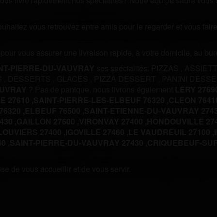
us livre rapidement nos spécialités? Notre équipe saura vous off
souhaitez vous retrouvez entre amis pour le regarder et vous fa
m pour vous assurer une livraison rapide, à votre domicile, au b
NT-PIERRE-DU-VAUVRAY
ses spécialités:
PIZZAS
,
ASSIET
S
,
DESSERTS
,
GLACES
,
PIZZA DESSERT
,
PANINI DESS
AUVRAY
? Pas de panique, nous livrons également
LERY 27690
 27610 ,
SAINT-PIERRE-LES-ELBEUF 76320 ,
CLEON 76410
6320 ,
ELBEUF 76500 ,
SAINT-ETIENNE-DU-VAUVRAY 2743
30 ,
GAILLON 27600 ,
VIRONVAY 27400 ,
HONDOUVILLE 274
LOUVIERS 27400 ,
IGOVILLE 27460 ,
LE VAUDREUIL 27100 ,
0 ,
SAINT-PIERRE-DU-VAUVRAY 27430 ,
CRIQUEBEUF-SUR-
e de vous accueillir et de vous servir.