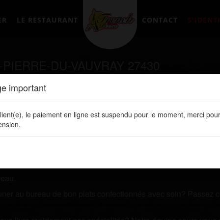
ER
LE RESTAURANT
CONTACT
S'IDENTI
-PIERRE-DU-VAUVRAY 27430
e important
tement en ligne sur notre site web:
www.frenchpizzalery.fr
lient(e), le paiement en ligne est suspendu pour le moment, merci pour
Y
nsion.
et vous recherchez un restaurant qui vous livre des plats de 
 l'un de nos plats.
 ligne. Vous y retrouvez toutes nos spécialités, les prix de vos 
reau.
jeuner au bureau de bon plats confectionnés avec soin? Passez