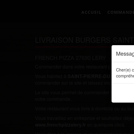
ACCUEIL
COMMAND
LIVRAISON BURGERS SAINT
Messag
FRENCH PIZZA 27690 LERY
Commander dans votre restaurant préféré direc
Cher(e) c
Vous habitez à
SAINT-PIERRE-DU-VAUVRA
compréhe
commander sur le site et laissez vous tenter par
Le site vous permet de commander directement en
votre commande.
Votre restaurant vous livre à domicile ou au bu
Vous travaillez en entreprise et souhaitez dé
www.frenchpizzalery.fr
en quelques clics.