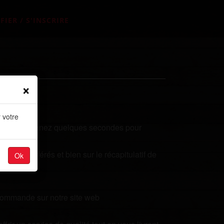
FIER / S'INSCRIRE
×
 votre
qualités? Prenez quelques secondes pour
plats préférés et bien sur le récapitulatif de
Ok
 commande sur notre site web