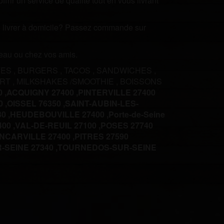
rir un service de qualité tout en vous livrant
ire livrer à domicile? Passez commande sur
ureau ou chez vos amis.
TES
,
BURGERS
,
TACOS
,
SANDWICHES
,
ERT
,
MILKSHAKES /SMOOTHIE
,
BOISSONS
 ,
ACQUIGNY 27400 ,
PINTERVILLE 27400
 ,
OISSEL 76350 ,
SAINT-AUBIN-LES-
0 ,
HEUDEBOUVILLE 27400 ,
Porte-de-Seine
00 ,
VAL-DE-REUIL 27100 ,
POSES 27740
INCARVILLE 27400 ,
PITRES 27590
SEINE 27340 ,
TOURNEDOS-SUR-SEINE