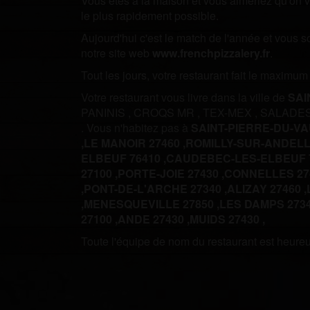
Vous êtes à la maison et vous aimeriez qu'on vo
le plus rapidement possible.
Aujourd'hui c'est le match de l'année et vous 
notre site web
www.frenchpizzalery.fr
.
Tout les jours, votre restaurant fait le maximu
Votre restaurant vous livre dans la ville de
SAI
PANINIS
,
CROQS MR
,
TEX-MEX
,
SALADE
.
Vous n'habitez pas à
SAINT-PIERRE-DU-V
,
LE MANOIR 27460 ,
ROMILLY-SUR-ANDELLE
ELBEUF 76410 ,
CAUDEBEC-LES-ELBEUF 7
27100 ,
PORTE-JOIE 27430 ,
CONNELLES 274
,
PONT-DE-L'ARCHE 27340 ,
ALIZAY 27460 ,
,
MENESQUEVILLE 27850 ,
LES DAMPS 2734
27100 ,
ANDE 27430 ,
MUIDS 27430 ,
Toute l'équipe de nom du restaurant est heureus