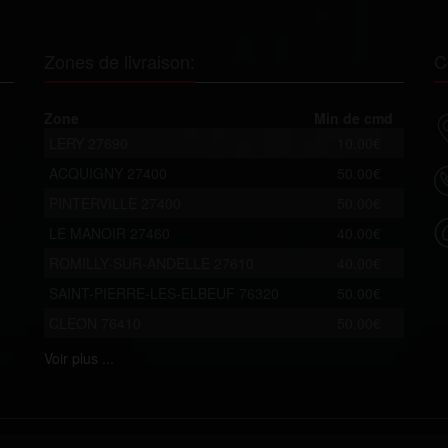
Zones de livraison:
C
Zone
Min de cmd
LERY 27690
10.00€
ACQUIGNY 27400
50.00€
PINTERVILLE 27400
50.00€
LE MANOIR 27460
40.00€
ROMILLY-SUR-ANDELLE 27610
40.00€
SAINT-PIERRE-LES-ELBEUF 76320
50.00€
CLEON 76410
50.00€
Voir
plus ...