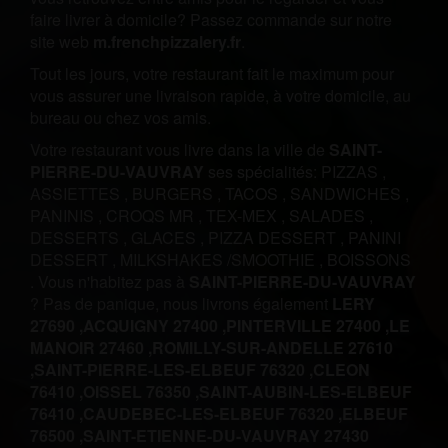
faire livrer à domicile? Passez commande sur notre
site web
m.frenchpizzalery.fr
.
Tout les jours, votre restaurant fait le maximum pour
vous assurer une livraison rapide, à votre domicile, au
bureau ou chez vos amis.
Votre restaurant vous livre dans la ville de
SAINT-
PIERRE-DU-VAUVRAY
ses spécialités:
PIZZAS
,
ASSIETTES
,
BURGERS
,
TACOS
,
SANDWICHES
,
PANINIS
,
CROQS MR
,
TEX-MEX
,
SALADES
,
DESSERTS
,
GLACES
,
PIZZA DESSERT
,
PANINI
DESSERT
,
MILKSHAKES /SMOOTHIE
,
BOISSONS
.
Vous n'habitez pas à
SAINT-PIERRE-DU-VAUVRAY
? Pas de panique, nous livrons également
LERY
27690 ,
ACQUIGNY 27400 ,
PINTERVILLE 27400 ,
LE
MANOIR 27460 ,
ROMILLY-SUR-ANDELLE 27610
,
SAINT-PIERRE-LES-ELBEUF 76320 ,
CLEON
76410 ,
OISSEL 76350 ,
SAINT-AUBIN-LES-ELBEUF
76410 ,
CAUDEBEC-LES-ELBEUF 76320 ,
ELBEUF
76500 ,
SAINT-ETIENNE-DU-VAUVRAY 27430