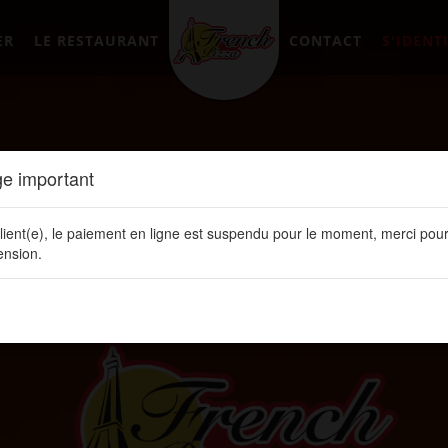
ER
LE RESTAURANT
CONTACT
S'IDENTI
e important
lient(e), le paiement en ligne est suspendu pour le moment, merci pour
nsion.