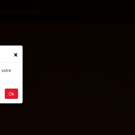
FIER / S'INSCRIRE
×
 votre
Ok