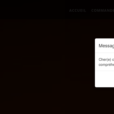
ACCUEIL
COMMAND
Messag
Cher(e) c
compréhe