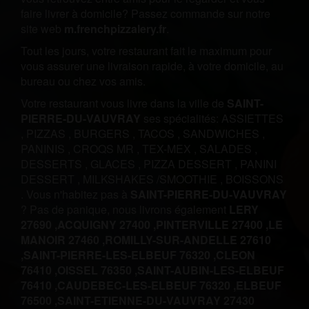
faire livrer à domicile? Passez commande sur notre
site web
m.frenchpizzalery.fr
.
Tout les jours, votre restaurant fait le maximum pour
vous assurer une livraison rapide, à votre domicile, au
bureau ou chez vos amis.
Votre restaurant vous livre dans la ville de
SAINT-
PIERRE-DU-VAUVRAY
ses spécialités:
ASSIETTES
,
PIZZAS
,
BURGERS
,
TACOS
,
SANDWICHES
,
PANINIS
,
CROQS MR
,
TEX-MEX
,
SALADES
,
DESSERTS
,
GLACES
,
PIZZA DESSERT
,
PANINI
DESSERT
,
MILKSHAKES /SMOOTHIE
,
BOISSONS
.
Vous n'habitez pas à
SAINT-PIERRE-DU-VAUVRAY
? Pas de panique, nous livrons également
LERY
27690 ,
ACQUIGNY 27400 ,
PINTERVILLE 27400 ,
LE
MANOIR 27460 ,
ROMILLY-SUR-ANDELLE 27610
,
SAINT-PIERRE-LES-ELBEUF 76320 ,
CLEON
76410 ,
OISSEL 76350 ,
SAINT-AUBIN-LES-ELBEUF
76410 ,
CAUDEBEC-LES-ELBEUF 76320 ,
ELBEUF
76500 ,
SAINT-ETIENNE-DU-VAUVRAY 27430