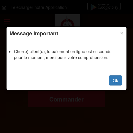
Télécharger notre Appllication
Toggle
navigation
×
Message important
Cher(e) client(e), le paiement en ligne est suspendu
pour le moment, merci pour votre compréhension.
Ok
Commander