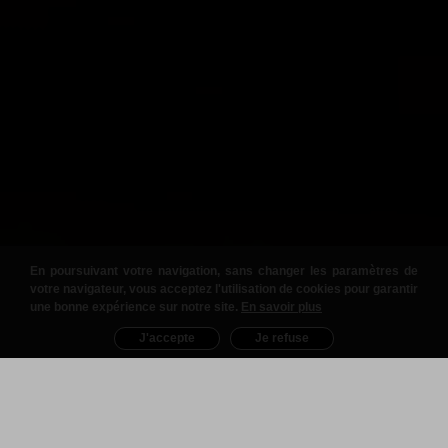
En poursuivant votre navigation, sans changer les paramètres de
votre navigateur, vous acceptez l'utilisation de cookies pour garantir
une bonne expérience sur notre site.
En savoir plus
J'accepte
Je refuse
Nos Produits