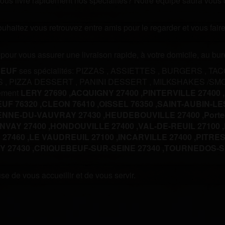
us livre rapidement nos spécialités? Notre équipe saura vous off
souhaitez vous retrouvez entre amis pour le regarder et vous fa
m pour vous assurer une livraison rapide, à votre domicile, au b
BEUF
ses spécialités:
PIZZAS
,
ASSIETTES
,
BURGERS
,
TA
S
,
PIZZA DESSERT
,
PANINI DESSERT
,
MILKSHAKES /SM
lement
LERY 27690 ,
ACQUIGNY 27400 ,
PINTERVILLE 27400 ,
UF 76320 ,
CLEON 76410 ,
OISSEL 76350 ,
SAINT-AUBIN-LES
ENNE-DU-VAUVRAY 27430 ,
HEUDEBOUVILLE 27400 ,
Porte
NVAY 27400 ,
HONDOUVILLE 27400 ,
VAL-DE-REUIL 27100 ,
 27460 ,
LE VAUDREUIL 27100 ,
INCARVILLE 27400 ,
PITRES 
 27430 ,
CRIQUEBEUF-SUR-SEINE 27340 ,
TOURNEDOS-SU
e de vous accueillir et de vous servir.