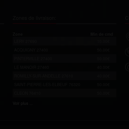
Zones de livraison:
C
Zone
Min de cmd
LERY 27690
10.00€
ACQUIGNY 27400
50.00€
PINTERVILLE 27400
50.00€
LE MANOIR 27460
40.00€
ROMILLY-SUR-ANDELLE 27610
40.00€
SAINT-PIERRE-LES-ELBEUF 76320
50.00€
CLEON 76410
50.00€
Voir
plus ...