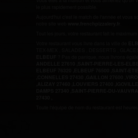
Vous êtes à la maison et vous aimeriez qu'on vo
le plus rapidement possible.
Aujourd'hui c'est le match de l'année et vous 
notre site web
www.frenchpizzalery.fr
.
Tout les jours, votre restaurant fait le maximu
Votre restaurant vous livre dans la ville de
EL
TEX-MEX
,
SALADES
,
DESSERTS
,
GLACE
ELBEUF
? Pas de panique, nous livrons éga
ANDELLE 27610 ,
SAINT-PIERRE-LES-ELBE
ELBEUF 76320 ,
ELBEUF 76500 ,
SAINT-ETI
,
CONNELLES 27430 ,
GAILLON 27600 ,
VIRO
,
ALIZAY 27460 ,
LOUVIERS 27400 ,
IGOVILLE
DAMPS 27340 ,
SAINT-PIERRE-DU-VAUVRAY
27430 ,
Toute l'équipe de nom du restaurant est heureus