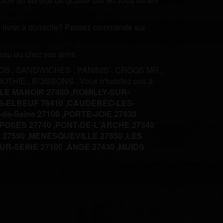
rir un service de qualité tout en vous livrant
ire livrer à domicile? Passez commande sur
ureau ou chez vos amis.
COS
,
SANDWICHES
,
PANINIS
,
CROQS MR
,
OOTHIE
,
BOISSONS
.
Vous n'habitez pas à
LE MANOIR 27460 ,
ROMILLY-SUR-
-ELBEUF 76410 ,
CAUDEBEC-LES-
-de-Seine 27100 ,
PORTE-JOIE 27430
POSES 27740 ,
PONT-DE-L'ARCHE 27340
27590 ,
MENESQUEVILLE 27850 ,
LES
R-SEINE 27100 ,
ANDE 27430 ,
MUIDS