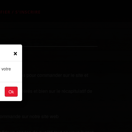
FIER / S'INSCRIRE
×
 votre
ues secondes pour commander sur le site et
plats préférés et bien sur le récapitulatif de
Ok
 commande sur notre site web