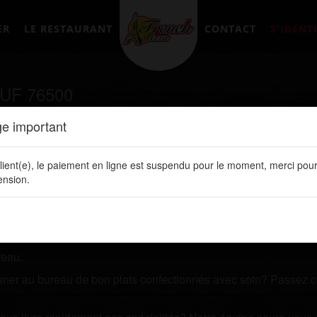
ER
LE RESTAURANT
CONTACT
S'IDENTI
UF 76500
e important
tement en ligne sur notre site web:
www.frenchpizzalery.fr
lient(e), le paiement en ligne est suspendu pour le moment, merci pour
 restaurant qui vous livre des plats de qualités? Prenez quelq
nsion.
 ligne. Vous y retrouvez toutes nos spécialités, les prix de vos 
reau.
jeuner au bureau de bon plats confectionnés avec soin? Passez