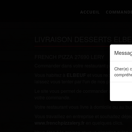
ACCUEIL
COMMAND
LIVRAISON DESSERTS ELBE
Messag
FRENCH PIZZA 27690 LERY
Commander dans votre restaurant préféré direc
Cher(e) c
Vous habitez à
ELBEUF
et vous recherchez un
compréhe
laissez vous tenter par l'un de nos plats.
Le site vous permet de commander directement en
votre commande.
Votre restaurant vous livre à domicile ou au bu
Vous travaillez en entreprise et souhaitez dé
www.frenchpizzalery.fr
en quelques clics.