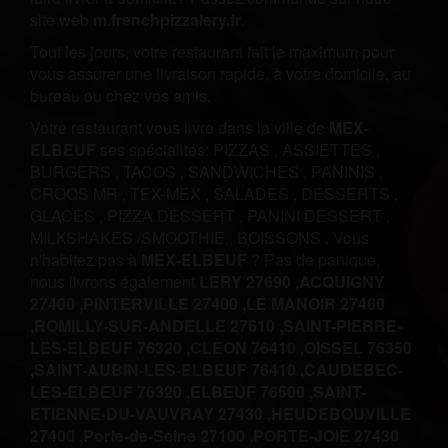
site web
m.frenchpizzalery.fr
.
Tout les jours, votre restaurant fait le maximum pour
vous assurer une livraison rapide, à votre domicile, au
bureau ou chez vos amis.
Votre restaurant vous livre dans la ville de
MEX-
ELBEUF
ses spécialités:
PIZZAS
,
ASSIETTES
,
BURGERS
,
TACOS
,
SANDWICHES
,
PANINIS
,
CROQS MR
,
TEX-MEX
,
SALADES
,
DESSERTS
,
GLACES
,
PIZZA DESSERT
,
PANINI DESSERT
,
MILKSHAKES /SMOOTHIE
,
BOISSONS
.
Vous
n'habitez pas à
MEX-ELBEUF
? Pas de panique,
nous livrons également
LERY 27690 ,
ACQUIGNY
27400 ,
PINTERVILLE 27400 ,
LE MANOIR 27460
,
ROMILLY-SUR-ANDELLE 27610 ,
SAINT-PIERRE-
LES-ELBEUF 76320 ,
CLEON 76410 ,
OISSEL 76350
,
SAINT-AUBIN-LES-ELBEUF 76410 ,
CAUDEBEC-
LES-ELBEUF 76320 ,
ELBEUF 76500 ,
SAINT-
ETIENNE-DU-VAUVRAY 27430 ,
HEUDEBOUVILLE
27400 ,
Porte-de-Seine 27100 ,
PORTE-JOIE 27430