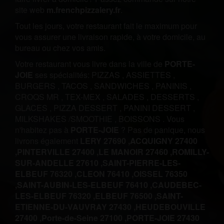
site web
m.frenchpizzalery.fr
.
Tout les jours, votre restaurant fait le maximum pour
vous assurer une livraison rapide, à votre domicile, au
bureau ou chez vos amis.
Votre restaurant vous livre dans la ville de
PORTE-
JOIE
ses spécialités:
PIZZAS
,
ASSIETTES
,
BURGERS
,
TACOS
,
SANDWICHES
,
PANINIS
,
CROQS MR
,
TEX-MEX
,
SALADES
,
DESSERTS
,
GLACES
,
PIZZA DESSERT
,
PANINI DESSERT
,
MILKSHAKES /SMOOTHIE
,
BOISSONS
.
Vous
n'habitez pas à
PORTE-JOIE
? Pas de panique, nous
livrons également
LERY 27690 ,
ACQUIGNY 27400
,
PINTERVILLE 27400 ,
LE MANOIR 27460 ,
ROMILLY-
SUR-ANDELLE 27610 ,
SAINT-PIERRE-LES-
ELBEUF 76320 ,
CLEON 76410 ,
OISSEL 76350
,
SAINT-AUBIN-LES-ELBEUF 76410 ,
CAUDEBEC-
LES-ELBEUF 76320 ,
ELBEUF 76500 ,
SAINT-
ETIENNE-DU-VAUVRAY 27430 ,
HEUDEBOUVILLE
27400 ,
Porte-de-Seine 27100 ,
PORTE-JOIE 27430