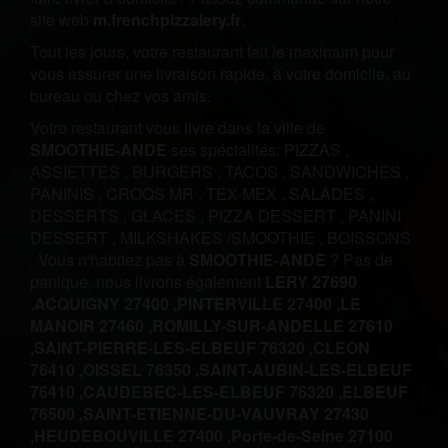
site web
m.frenchpizzalery.fr
.
Tout les jours, votre restaurant fait le maximum pour
vous assurer une livraison rapide, à votre domicile, au
bureau ou chez vos amis.
Votre restaurant vous livre dans la ville de
SMOOTHIE-ANDE
ses spécialités:
PIZZAS
,
ASSIETTES
,
BURGERS
,
TACOS
,
SANDWICHES
,
PANINIS
,
CROQS MR
,
TEX-MEX
,
SALADES
,
DESSERTS
,
GLACES
,
PIZZA DESSERT
,
PANINI
DESSERT
,
MILKSHAKES /SMOOTHIE
,
BOISSONS
.
Vous n'habitez pas à
SMOOTHIE-ANDE
? Pas de
panique, nous livrons également
LERY 27690
,
ACQUIGNY 27400 ,
PINTERVILLE 27400 ,
LE
MANOIR 27460 ,
ROMILLY-SUR-ANDELLE 27610
,
SAINT-PIERRE-LES-ELBEUF 76320 ,
CLEON
76410 ,
OISSEL 76350 ,
SAINT-AUBIN-LES-ELBEUF
76410 ,
CAUDEBEC-LES-ELBEUF 76320 ,
ELBEUF
76500 ,
SAINT-ETIENNE-DU-VAUVRAY 27430
,
HEUDEBOUVILLE 27400 ,
Porte-de-Seine 27100