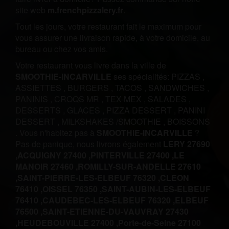
site web
m.frenchpizzalery.fr
.
Tout les jours, votre restaurant fait le maximum pour
vous assurer une livraison rapide, à votre domicile, au
bureau ou chez vos amis.
Votre restaurant vous livre dans la ville de
SMOOTHIE-INCARVILLE
ses spécialités:
PIZZAS
,
ASSIETTES
,
BURGERS
,
TACOS
,
SANDWICHES
,
PANINIS
,
CROQS MR
,
TEX-MEX
,
SALADES
,
DESSERTS
,
GLACES
,
PIZZA DESSERT
,
PANINI
DESSERT
,
MILKSHAKES /SMOOTHIE
,
BOISSONS
.
Vous n'habitez pas à
SMOOTHIE-INCARVILLE
?
Pas de panique, nous livrons également
LERY 27690
,
ACQUIGNY 27400 ,
PINTERVILLE 27400 ,
LE
MANOIR 27460 ,
ROMILLY-SUR-ANDELLE 27610
,
SAINT-PIERRE-LES-ELBEUF 76320 ,
CLEON
76410 ,
OISSEL 76350 ,
SAINT-AUBIN-LES-ELBEUF
76410 ,
CAUDEBEC-LES-ELBEUF 76320 ,
ELBEUF
76500 ,
SAINT-ETIENNE-DU-VAUVRAY 27430
,
HEUDEBOUVILLE 27400 ,
Porte-de-Seine 27100