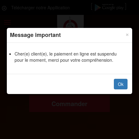
Télécharger notre Appllication
Toggle
navigation
×
Message important
Cher(e) client(e), le paiement en ligne est suspendu
pour le moment, merci pour votre compréhension.
Ok
Commander