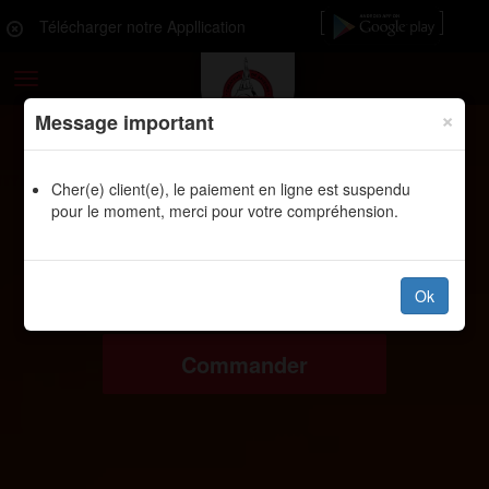
Télécharger notre Appllication
Toggle
navigation
×
Message important
Cher(e) client(e), le paiement en ligne est suspendu
pour le moment, merci pour votre compréhension.
Ok
Commander