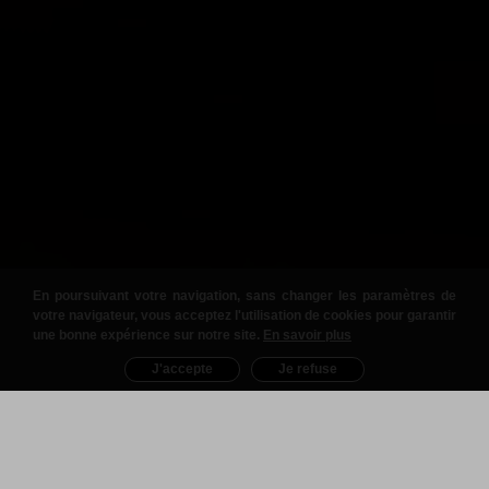
En poursuivant votre navigation, sans changer les paramètres de
votre navigateur, vous acceptez l'utilisation de cookies pour garantir
une bonne expérience sur notre site.
En savoir plus
J'accepte
Je refuse
Nos Produits