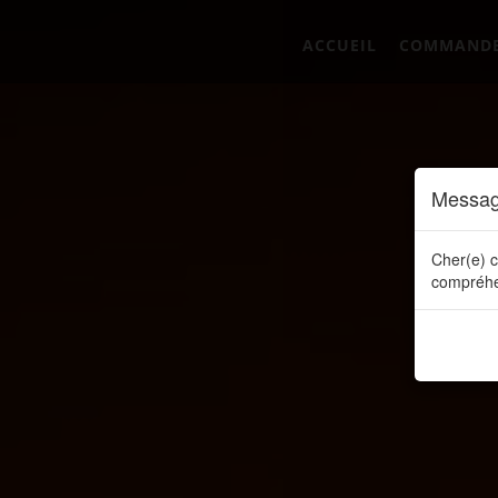
ACCUEIL
COMMAND
Messag
Cher(e) c
compréhe