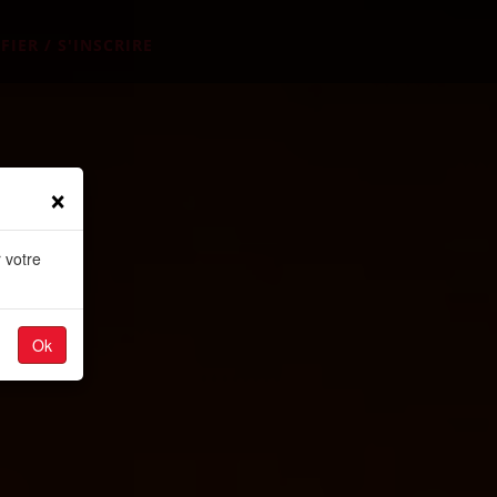
FIER / S'INSCRIRE
×
 votre
Ok