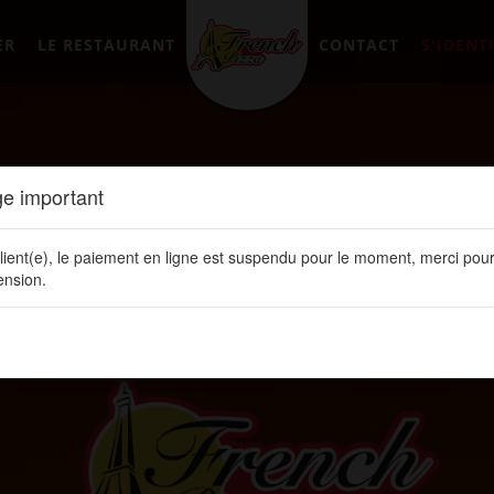
ER
LE RESTAURANT
CONTACT
S'IDENTI
e important
lient(e), le paiement en ligne est suspendu pour le moment, merci pour
nsion.