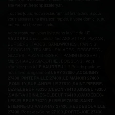
site web
m.frenchpizzalery.fr
.
Tout les jours, votre restaurant fait le maximum pour
vous assurer une livraison rapide, à votre domicile, au
bureau ou chez vos amis.
Votre restaurant vous livre dans la ville de
LE
VAUDREUIL
ses spécialités:
ASSIETTES
,
PIZZAS
,
BURGERS
,
TACOS
,
SANDWICHES
,
PANINIS
,
CROQS MR
,
TEX-MEX
,
SALADES
,
DESSERTS
,
GLACES
,
PIZZA DESSERT
,
PANINI DESSERT
,
MILKSHAKES /SMOOTHIE
,
BOISSONS
.
Vous
n'habitez pas à
LE VAUDREUIL
? Pas de panique,
nous livrons également
LERY 27690 ,
ACQUIGNY
27400 ,
PINTERVILLE 27400 ,
LE MANOIR 27460
,
ROMILLY-SUR-ANDELLE 27610 ,
SAINT-PIERRE-
LES-ELBEUF 76320 ,
CLEON 76410 ,
OISSEL 76350
,
SAINT-AUBIN-LES-ELBEUF 76410 ,
CAUDEBEC-
LES-ELBEUF 76320 ,
ELBEUF 76500 ,
SAINT-
ETIENNE-DU-VAUVRAY 27430 ,
HEUDEBOUVILLE
27400 ,
Porte-de-Seine 27100 ,
PORTE-JOIE 27430