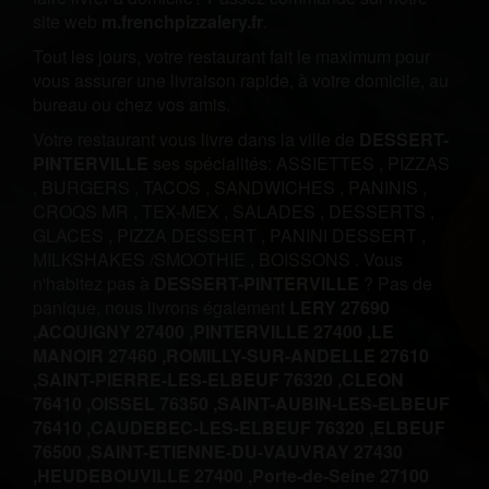
site web
m.frenchpizzalery.fr
.
Tout les jours, votre restaurant fait le maximum pour
vous assurer une livraison rapide, à votre domicile, au
bureau ou chez vos amis.
Votre restaurant vous livre dans la ville de
DESSERT-
PINTERVILLE
ses spécialités:
ASSIETTES
,
PIZZAS
,
BURGERS
,
TACOS
,
SANDWICHES
,
PANINIS
,
CROQS MR
,
TEX-MEX
,
SALADES
,
DESSERTS
,
GLACES
,
PIZZA DESSERT
,
PANINI DESSERT
,
MILKSHAKES /SMOOTHIE
,
BOISSONS
.
Vous
n'habitez pas à
DESSERT-PINTERVILLE
? Pas de
panique, nous livrons également
LERY 27690
,
ACQUIGNY 27400 ,
PINTERVILLE 27400 ,
LE
MANOIR 27460 ,
ROMILLY-SUR-ANDELLE 27610
,
SAINT-PIERRE-LES-ELBEUF 76320 ,
CLEON
76410 ,
OISSEL 76350 ,
SAINT-AUBIN-LES-ELBEUF
76410 ,
CAUDEBEC-LES-ELBEUF 76320 ,
ELBEUF
76500 ,
SAINT-ETIENNE-DU-VAUVRAY 27430
,
HEUDEBOUVILLE 27400 ,
Porte-de-Seine 27100