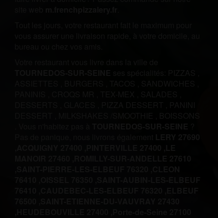
site web
m.frenchpizzalery.fr
.
Tout les jours, votre restaurant fait le maximum pour
vous assurer une livraison rapide, à votre domicile, au
bureau ou chez vos amis.
Votre restaurant vous livre dans la ville de
TOURNEDOS-SUR-SEINE
ses spécialités:
PIZZAS
,
ASSIETTES
,
BURGERS
,
TACOS
,
SANDWICHES
,
PANINIS
,
CROQS MR
,
TEX-MEX
,
SALADES
,
DESSERTS
,
GLACES
,
PIZZA DESSERT
,
PANINI
DESSERT
,
MILKSHAKES /SMOOTHIE
,
BOISSONS
.
Vous n'habitez pas à
TOURNEDOS-SUR-SEINE
?
Pas de panique, nous livrons également
LERY 27690
,
ACQUIGNY 27400 ,
PINTERVILLE 27400 ,
LE
MANOIR 27460 ,
ROMILLY-SUR-ANDELLE 27610
,
SAINT-PIERRE-LES-ELBEUF 76320 ,
CLEON
76410 ,
OISSEL 76350 ,
SAINT-AUBIN-LES-ELBEUF
76410 ,
CAUDEBEC-LES-ELBEUF 76320 ,
ELBEUF
76500 ,
SAINT-ETIENNE-DU-VAUVRAY 27430
,
HEUDEBOUVILLE 27400 ,
Porte-de-Seine 27100