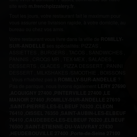
site web
m.frenchpizzalery.fr
.
Tout les jours, votre restaurant fait le maximum pour
vous assurer une livraison rapide, à votre domicile, au
bureau ou chez vos amis.
Votre restaurant vous livre dans la ville de
ROMILLY-
SUR-ANDELLE
ses spécialités:
PIZZAS
,
ASSIETTES
,
BURGERS
,
TACOS
,
SANDWICHES
,
PANINIS
,
CROQS MR
,
TEX-MEX
,
SALADES
,
DESSERTS
,
GLACES
,
PIZZA DESSERT
,
PANINI
DESSERT
,
MILKSHAKES /SMOOTHIE
,
BOISSONS
.
Vous n'habitez pas à
ROMILLY-SUR-ANDELLE
?
Pas de panique, nous livrons également
LERY 27690
,
ACQUIGNY 27400 ,
PINTERVILLE 27400 ,
LE
MANOIR 27460 ,
ROMILLY-SUR-ANDELLE 27610
,
SAINT-PIERRE-LES-ELBEUF 76320 ,
CLEON
76410 ,
OISSEL 76350 ,
SAINT-AUBIN-LES-ELBEUF
76410 ,
CAUDEBEC-LES-ELBEUF 76320 ,
ELBEUF
76500 ,
SAINT-ETIENNE-DU-VAUVRAY 27430
,
HEUDEBOUVILLE 27400 ,
Porte-de-Seine 27100