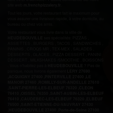
site web
m.frenchpizzalery.fr
.
Tout les jours, votre restaurant fait le maximum pour
vous assurer une livraison rapide, à votre domicile, au
bureau ou chez vos amis.
Votre restaurant vous livre dans la ville de
HEUDEBOUVILLE
ses spécialités:
PIZZAS
,
ASSIETTES
,
BURGERS
,
TACOS
,
SANDWICHES
,
PANINIS
,
CROQS MR
,
TEX-MEX
,
SALADES
,
DESSERTS
,
GLACES
,
PIZZA DESSERT
,
PANINI
DESSERT
,
MILKSHAKES /SMOOTHIE
,
BOISSONS
.
Vous n'habitez pas à
HEUDEBOUVILLE
? Pas de
panique, nous livrons également
LERY 27690
,
ACQUIGNY 27400 ,
PINTERVILLE 27400 ,
LE
MANOIR 27460 ,
ROMILLY-SUR-ANDELLE 27610
,
SAINT-PIERRE-LES-ELBEUF 76320 ,
CLEON
76410 ,
OISSEL 76350 ,
SAINT-AUBIN-LES-ELBEUF
76410 ,
CAUDEBEC-LES-ELBEUF 76320 ,
ELBEUF
76500 ,
SAINT-ETIENNE-DU-VAUVRAY 27430
,
HEUDEBOUVILLE 27400 ,
Porte-de-Seine 27100