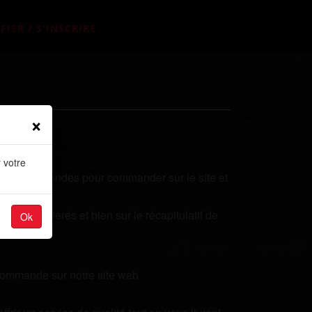
FIER / S'INSCRIRE
×
 votre
uelques secondes pour commander sur le site et
plats préférés et bien sur le récapitulatif de
Ok
 commande sur notre site web