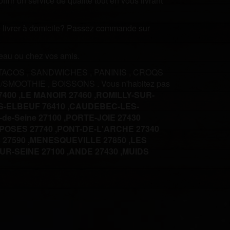
rir un service de qualité tout en vous livrant
ire livrer à domicile? Passez commande sur
ureau ou chez vos amis.
TACOS
,
SANDWICHES
,
PANINIS
,
CROQS
 /SMOOTHIE
,
BOISSONS
.
Vous n'habitez pas
400 ,
LE MANOIR 27460 ,
ROMILLY-SUR-
-ELBEUF 76410 ,
CAUDEBEC-LES-
-de-Seine 27100 ,
PORTE-JOIE 27430
POSES 27740 ,
PONT-DE-L'ARCHE 27340
27590 ,
MENESQUEVILLE 27850 ,
LES
R-SEINE 27100 ,
ANDE 27430 ,
MUIDS