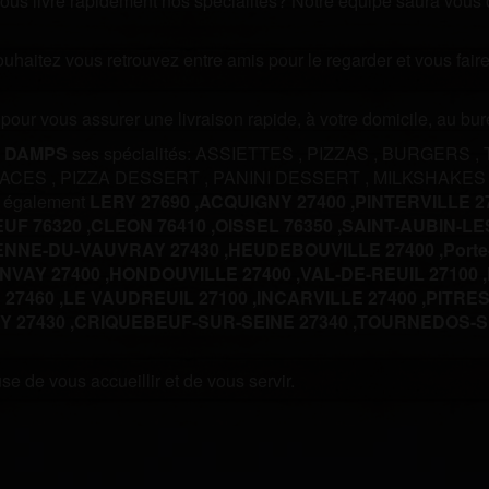
us livre rapidement nos spécialités? Notre équipe saura vous off
souhaitez vous retrouvez entre amis pour le regarder et vous fa
m pour vous assurer une livraison rapide, à votre domicile, au b
 DAMPS
ses spécialités:
ASSIETTES
,
PIZZAS
,
BURGERS
,
LACES
,
PIZZA DESSERT
,
PANINI DESSERT
,
MILKSHAKES
s également
LERY 27690 ,
ACQUIGNY 27400 ,
PINTERVILLE 27
UF 76320 ,
CLEON 76410 ,
OISSEL 76350 ,
SAINT-AUBIN-LES
ENNE-DU-VAUVRAY 27430 ,
HEUDEBOUVILLE 27400 ,
Porte
NVAY 27400 ,
HONDOUVILLE 27400 ,
VAL-DE-REUIL 27100 ,
 27460 ,
LE VAUDREUIL 27100 ,
INCARVILLE 27400 ,
PITRES 
 27430 ,
CRIQUEBEUF-SUR-SEINE 27340 ,
TOURNEDOS-SU
e de vous accueillir et de vous servir.