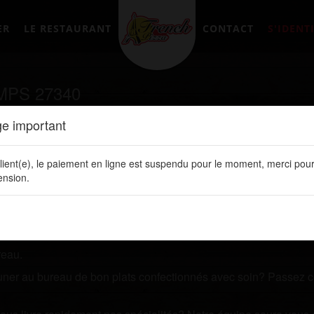
ER
LE RESTAURANT
CONTACT
S'IDENTI
MPS 27340
e important
tement en ligne sur notre site web:
www.frenchpizzalery.fr
lient(e), le paiement en ligne est suspendu pour le moment, merci pour
z un restaurant qui vous livre des plats de qualités? Prenez q
nsion.
 ligne. Vous y retrouvez toutes nos spécialités, les prix de vos 
reau.
jeuner au bureau de bon plats confectionnés avec soin? Passez