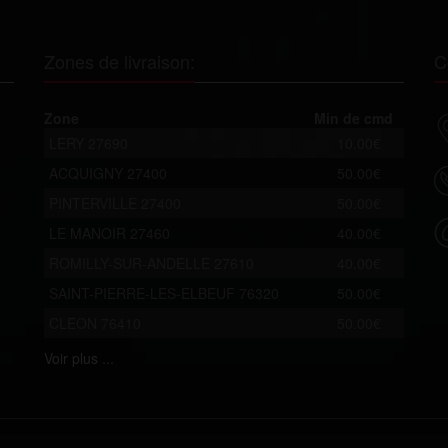
Zones de livraison:
C
Zone
Min de cmd
LERY 27690
10.00€
ACQUIGNY 27400
50.00€
PINTERVILLE 27400
50.00€
LE MANOIR 27460
40.00€
ROMILLY-SUR-ANDELLE 27610
40.00€
SAINT-PIERRE-LES-ELBEUF 76320
50.00€
CLEON 76410
50.00€
Voir
plus ...