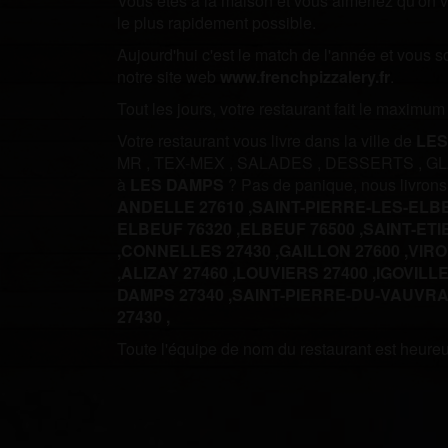
Vous êtes à la maison et vous aimeriez qu'on vo
le plus rapidement possible.
Aujourd'hui c'est le match de l'année et vous 
notre site web
www.frenchpizzalery.fr
.
Tout les jours, votre restaurant fait le maximu
Votre restaurant vous livre dans la ville de
LES
MR
,
TEX-MEX
,
SALADES
,
DESSERTS
,
G
à
LES DAMPS
? Pas de panique, nous livron
ANDELLE 27610 ,
SAINT-PIERRE-LES-ELBE
ELBEUF 76320 ,
ELBEUF 76500 ,
SAINT-ETI
,
CONNELLES 27430 ,
GAILLON 27600 ,
VIRO
,
ALIZAY 27460 ,
LOUVIERS 27400 ,
IGOVILLE
DAMPS 27340 ,
SAINT-PIERRE-DU-VAUVRAY
27430 ,
Toute l'équipe de nom du restaurant est heureus