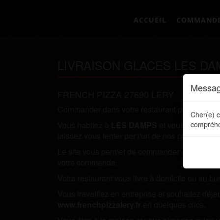
ACCUEIL
COMMAND
LIVRAISON GLACES LES DA
Messag
FRENCH PIZZA 27690 LERY
Commander dans votre restaurant préféré direc
Cher(e) c
Vous habitez à
LES DAMPS
et vous recherche
compréhe
laissez vous tenter par l'un de nos plats.
Le site vous permet de commander directement en
votre commande.
Votre restaurant vous livre à domicile ou au bu
Vous travaillez en entreprise et souhaitez dé
www.frenchpizzalery.fr
en quelques clics.