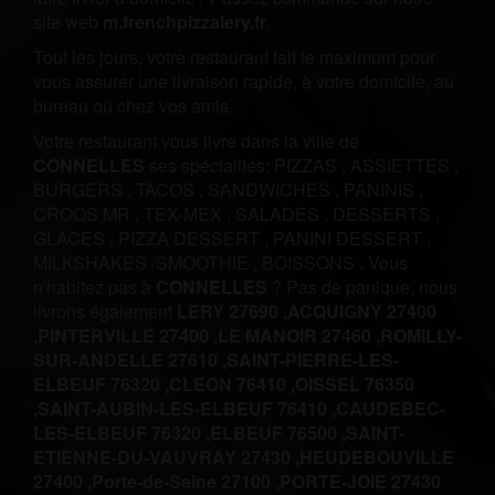
site web
m.frenchpizzalery.fr
.
Tout les jours, votre restaurant fait le maximum pour
vous assurer une livraison rapide, à votre domicile, au
bureau ou chez vos amis.
Votre restaurant vous livre dans la ville de
CONNELLES
ses spécialités:
PIZZAS
,
ASSIETTES
,
BURGERS
,
TACOS
,
SANDWICHES
,
PANINIS
,
CROQS MR
,
TEX-MEX
,
SALADES
,
DESSERTS
,
GLACES
,
PIZZA DESSERT
,
PANINI DESSERT
,
MILKSHAKES /SMOOTHIE
,
BOISSONS
.
Vous
n'habitez pas à
CONNELLES
? Pas de panique, nous
livrons également
LERY 27690 ,
ACQUIGNY 27400
,
PINTERVILLE 27400 ,
LE MANOIR 27460 ,
ROMILLY-
SUR-ANDELLE 27610 ,
SAINT-PIERRE-LES-
ELBEUF 76320 ,
CLEON 76410 ,
OISSEL 76350
,
SAINT-AUBIN-LES-ELBEUF 76410 ,
CAUDEBEC-
LES-ELBEUF 76320 ,
ELBEUF 76500 ,
SAINT-
ETIENNE-DU-VAUVRAY 27430 ,
HEUDEBOUVILLE
27400 ,
Porte-de-Seine 27100 ,
PORTE-JOIE 27430