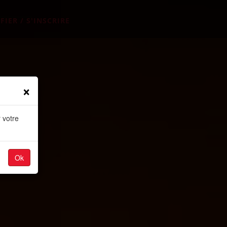
FIER / S'INSCRIRE
×
 votre
Ok