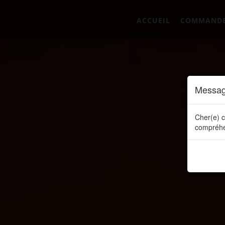
ACCUEIL
COMMAND
Messag
Cher(e) c
compréhe