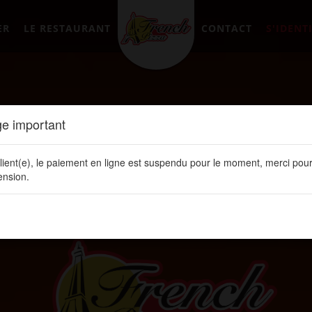
ER
LE RESTAURANT
CONTACT
S'IDENTI
e important
lient(e), le paiement en ligne est suspendu pour le moment, merci pour
nsion.