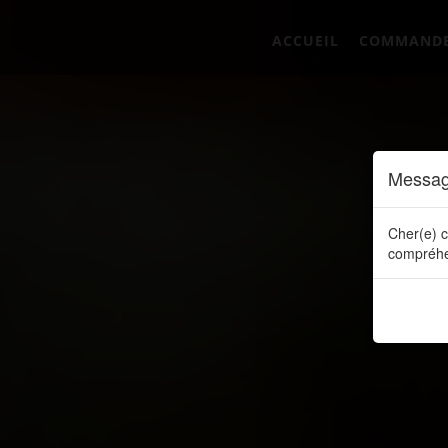
ACCUEIL
COMMAND
Messag
Cher(e) c
compréhe