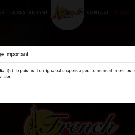
ER
LE RESTAURANT
CONTACT
S'IDENTI
e important
lient(e), le paiement en ligne est suspendu pour le moment, merci pour
nsion.