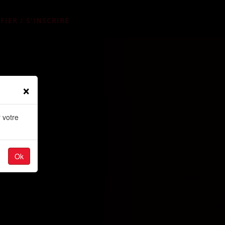
FIER / S'INSCRIRE
×
 votre
Ok