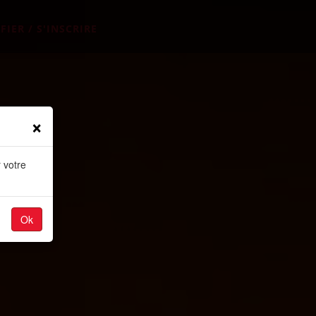
FIER / S'INSCRIRE
×
 votre
Ok