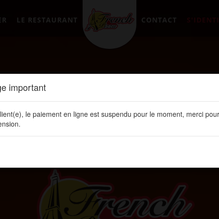
ER
LE RESTAURANT
CONTACT
S'IDENTI
e important
lient(e), le paiement en ligne est suspendu pour le moment, merci pour
nsion.