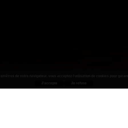
amètres de votre navigateur, vous acceptez l'utilisation de cookies pour garan
J'accepte
Je refuse
Nos Produits
TTES
BURGERS
T