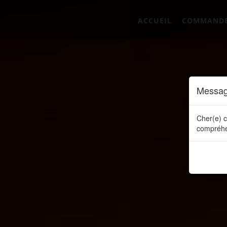
ACCUEIL
COMMAND
Messag
Cher(e) c
compréhe