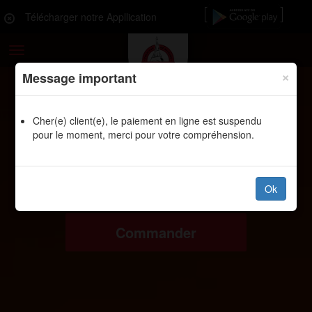
Télécharger notre Appllication
Toggle
navigation
×
Message important
Cher(e) client(e), le paiement en ligne est suspendu
pour le moment, merci pour votre compréhension.
Ok
Commander