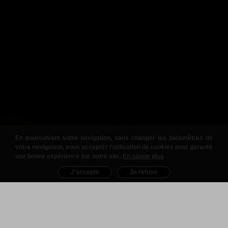
En poursuivant votre navigation, sans changer les paramètres de
votre navigateur, vous acceptez l'utilisation de cookies pour garantir
une bonne expérience sur notre site.
En savoir plus
J'accepte
Je refuse
Nos Produits