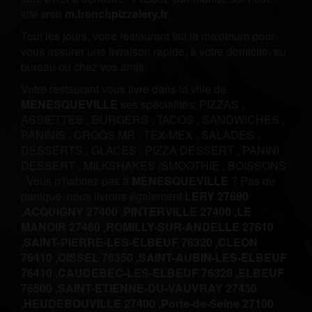
site web
m.frenchpizzalery.fr
.
Tout les jours, votre restaurant fait le maximum pour
vous assurer une livraison rapide, à votre domicile, au
bureau ou chez vos amis.
Votre restaurant vous livre dans la ville de
MENESQUEVILLE
ses spécialités:
PIZZAS
,
ASSIETTES
,
BURGERS
,
TACOS
,
SANDWICHES
,
PANINIS
,
CROQS MR
,
TEX-MEX
,
SALADES
,
DESSERTS
,
GLACES
,
PIZZA DESSERT
,
PANINI
DESSERT
,
MILKSHAKES /SMOOTHIE
,
BOISSONS
.
Vous n'habitez pas à
MENESQUEVILLE
? Pas de
panique, nous livrons également
LERY 27690
,
ACQUIGNY 27400 ,
PINTERVILLE 27400 ,
LE
MANOIR 27460 ,
ROMILLY-SUR-ANDELLE 27610
,
SAINT-PIERRE-LES-ELBEUF 76320 ,
CLEON
76410 ,
OISSEL 76350 ,
SAINT-AUBIN-LES-ELBEUF
76410 ,
CAUDEBEC-LES-ELBEUF 76320 ,
ELBEUF
76500 ,
SAINT-ETIENNE-DU-VAUVRAY 27430
,
HEUDEBOUVILLE 27400 ,
Porte-de-Seine 27100