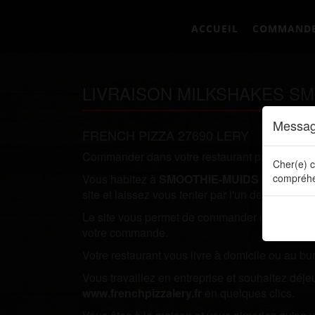
ACCUEIL
COMMAND
LIVRAISON MILKSHAKES SM
Messag
FRENCH PIZZA 27690 LERY
Commander dans votre restaurant préféré direc
Cher(e) c
Vous habitez à
SMOOTHIE-MUIDS
et vous re
compréhe
site et laissez vous tenter par l'un de nos plats.
Le site vous permet de commander directement en
votre commande.
Votre restaurant vous livre à domicile ou au bu
Vous travaillez en entreprise et souhaitez dé
www.frenchpizzalery.fr
en quelques clics.