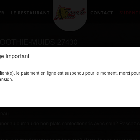
ER
LE RESTAURANT
CONTACT
S'IDENTI
OOTHIE-MUIDS 27430
e important
tement en ligne sur notre site web:
www.frenchpizzalery.fr
lient(e), le paiement en ligne est suspendu pour le moment, merci pour
cherchez un restaurant qui vous livre des plats de qualités? P
nsion.
 ligne. Vous y retrouvez toutes nos spécialités, les prix de vos 
reau.
jeuner au bureau de bon plats confectionnés avec soin? Passez