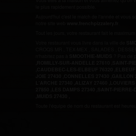
Vous êtes à la maison et vous aimeriez qu'on vo
le plus rapidement possible.
Aujourd'hui c'est le match de l'année et vous 
notre site web
www.frenchpizzalery.fr
.
Tout les jours, votre restaurant fait le maximu
Votre restaurant vous livre dans la ville de
SMO
CROQS MR
,
TEX-MEX
,
SALADES
,
DESSE
n'habitez pas à
SMOOTHIE-MUIDS
? Pas de p
,
ROMILLY-SUR-ANDELLE 27610 ,
SAINT-PI
,
CAUDEBEC-LES-ELBEUF 76320 ,
ELBEUF 
JOIE 27430 ,
CONNELLES 27430 ,
GAILLON 2
L'ARCHE 27340 ,
ALIZAY 27460 ,
LOUVIERS 
27850 ,
LES DAMPS 27340 ,
SAINT-PIERRE-
,
MUIDS 27430 ,
Toute l'équipe de nom du restaurant est heureus