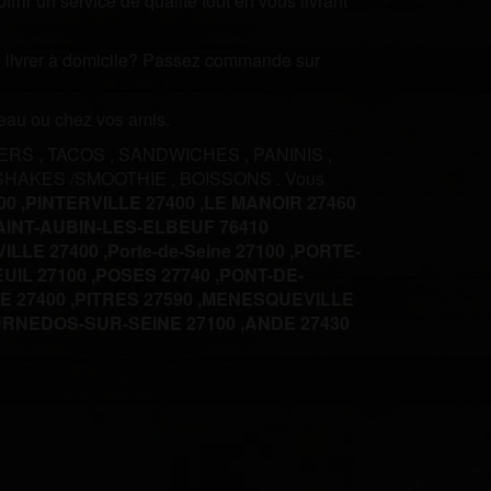
rir un service de qualité tout en vous livrant
ire livrer à domicile? Passez commande sur
ureau ou chez vos amis.
ERS
,
TACOS
,
SANDWICHES
,
PANINIS
,
SHAKES /SMOOTHIE
,
BOISSONS
.
Vous
0 ,
PINTERVILLE 27400 ,
LE MANOIR 27460
AINT-AUBIN-LES-ELBEUF 76410
LLE 27400 ,
Porte-de-Seine 27100 ,
PORTE-
UIL 27100 ,
POSES 27740 ,
PONT-DE-
 27400 ,
PITRES 27590 ,
MENESQUEVILLE
RNEDOS-SUR-SEINE 27100 ,
ANDE 27430