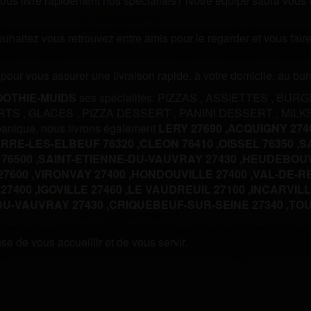
us livre rapidement nos spécialités? Notre équipe saura vous off
souhaitez vous retrouvez entre amis pour le regarder et vous fa
m pour vous assurer une livraison rapide, à votre domicile, au b
OTHIE-MUIDS
ses spécialités:
PIZZAS
,
ASSIETTES
,
BURG
RTS
,
GLACES
,
PIZZA DESSERT
,
PANINI DESSERT
,
MILK
anique, nous livrons également
LERY 27690 ,
ACQUIGNY 2740
ERRE-LES-ELBEUF 76320 ,
CLEON 76410 ,
OISSEL 76350 ,
S
76500 ,
SAINT-ETIENNE-DU-VAUVRAY 27430 ,
HEUDEBOUVI
7600 ,
VIRONVAY 27400 ,
HONDOUVILLE 27400 ,
VAL-DE-RE
27400 ,
IGOVILLE 27460 ,
LE VAUDREUIL 27100 ,
INCARVILLE
DU-VAUVRAY 27430 ,
CRIQUEBEUF-SUR-SEINE 27340 ,
TOU
e de vous accueillir et de vous servir.