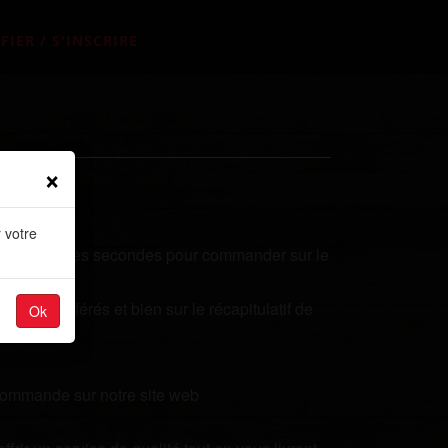
FIER / S'INSCRIRE
×
 votre
renez quelques secondes pour commander sur le
plats préférés et bien sur le récapitulatif de
Ok
 commande sur notre site web