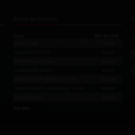
Zones de livraison:
C
Zone
Min de cmd
LERY 27690
10.00€
ACQUIGNY 27400
50.00€
PINTERVILLE 27400
50.00€
LE MANOIR 27460
40.00€
ROMILLY-SUR-ANDELLE 27610
40.00€
SAINT-PIERRE-LES-ELBEUF 76320
50.00€
CLEON 76410
50.00€
Voir
plus ...