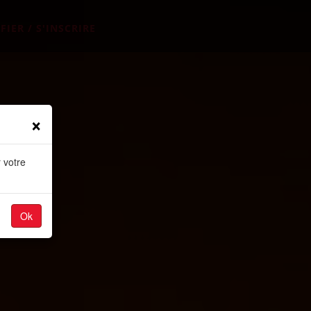
FIER / S'INSCRIRE
×
 votre
Ok