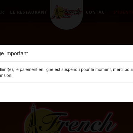
ER
LE RESTAURANT
CONTACT
S'IDENTI
e important
lient(e), le paiement en ligne est suspendu pour le moment, merci pour
nsion.