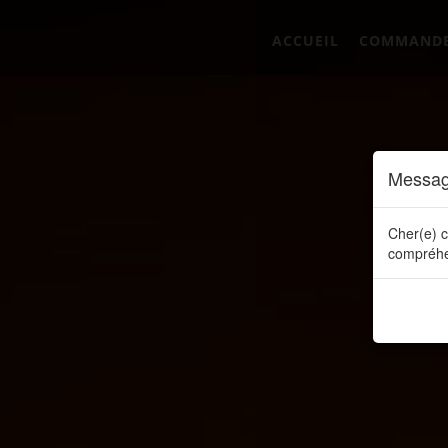
ACCUEIL
COMMAND
Messag
Cher(e) c
compréhe