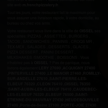
site web
m.frenchpizzalery.fr
.
Tout les jours, votre restaurant fait le maximum pour
vous assurer une livraison rapide, à votre domicile, au
bureau ou chez vos amis.
Votre restaurant vous livre dans la ville de
OISSEL
ses
spécialités:
PIZZAS
,
ASSIETTES
,
BURGERS
,
TACOS
,
SANDWICHES
,
PANINIS
,
CROQS MR
,
TEX-MEX
,
SALADES
,
DESSERTS
,
GLACES
,
PIZZA DESSERT
,
PANINI DESSERT
,
MILKSHAKES /SMOOTHIE
,
BOISSONS
.
Vous
n'habitez pas à
OISSEL
? Pas de panique, nous
livrons également
LERY 27690 ,
ACQUIGNY 27400
,
PINTERVILLE 27400 ,
LE MANOIR 27460 ,
ROMILLY-
SUR-ANDELLE 27610 ,
SAINT-PIERRE-LES-
ELBEUF 76320 ,
CLEON 76410 ,
OISSEL 76350
,
SAINT-AUBIN-LES-ELBEUF 76410 ,
CAUDEBEC-
LES-ELBEUF 76320 ,
ELBEUF 76500 ,
SAINT-
ETIENNE-DU-VAUVRAY 27430 ,
HEUDEBOUVILLE
27400 ,
Porte-de-Seine 27100 ,
PORTE-JOIE 27430