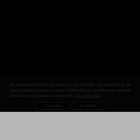
En poursuivant votre navigation, sans changer les paramètres de
votre navigateur, vous acceptez l'utilisation de cookies pour garantir
une bonne expérience sur notre site.
En savoir plus
J'accepte
Je refuse
Nos Produits