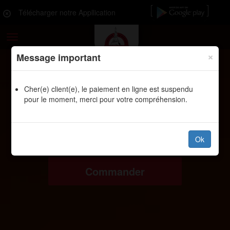
Télécharger notre Appllication
Toggle
navigation
×
Message important
Cher(e) client(e), le paiement en ligne est suspendu
pour le moment, merci pour votre compréhension.
Ok
Commander