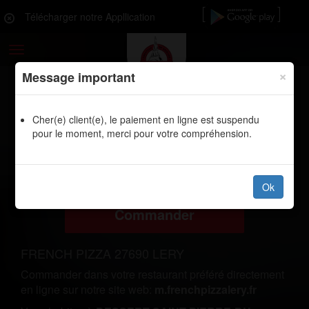
Télécharger notre Appllication
Toggle
navigation
×
Message important
Cher(e) client(e), le paiement en ligne est suspendu
LIVRAISON PIZZA DESSERT-
pour le moment, merci pour votre compréhension.
SAINT-PIERRE-DU-VAUVRAY
27430
Ok
Commander
FRENCH PIZZA 27690 LERY
Commander dans votre restaurant préféré directement
en ligne sur notre site web:
m.frenchpizzalery.fr