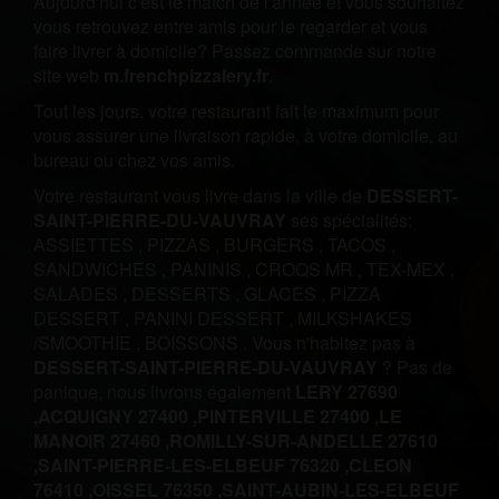
Aujourd'hui c'est le match de l'année et vous souhaitez
vous retrouvez entre amis pour le regarder et vous
faire livrer à domicile? Passez commande sur notre
site web
m.frenchpizzalery.fr
.
Tout les jours, votre restaurant fait le maximum pour
vous assurer une livraison rapide, à votre domicile, au
bureau ou chez vos amis.
Votre restaurant vous livre dans la ville de
DESSERT-
SAINT-PIERRE-DU-VAUVRAY
ses spécialités:
ASSIETTES
,
PIZZAS
,
BURGERS
,
TACOS
,
SANDWICHES
,
PANINIS
,
CROQS MR
,
TEX-MEX
,
SALADES
,
DESSERTS
,
GLACES
,
PIZZA
DESSERT
,
PANINI DESSERT
,
MILKSHAKES
/SMOOTHIE
,
BOISSONS
.
Vous n'habitez pas à
DESSERT-SAINT-PIERRE-DU-VAUVRAY
? Pas de
panique, nous livrons également
LERY 27690
,
ACQUIGNY 27400 ,
PINTERVILLE 27400 ,
LE
MANOIR 27460 ,
ROMILLY-SUR-ANDELLE 27610
,
SAINT-PIERRE-LES-ELBEUF 76320 ,
CLEON
76410 ,
OISSEL 76350 ,
SAINT-AUBIN-LES-ELBEUF