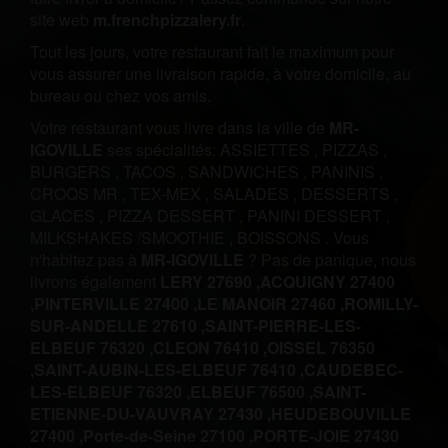
site web
m.frenchpizzalery.fr
.
Tout les jours, votre restaurant fait le maximum pour
vous assurer une livraison rapide, à votre domicile, au
bureau ou chez vos amis.
Votre restaurant vous livre dans la ville de
MR-
IGOVILLE
ses spécialités:
ASSIETTES
,
PIZZAS
,
BURGERS
,
TACOS
,
SANDWICHES
,
PANINIS
,
CROQS MR
,
TEX-MEX
,
SALADES
,
DESSERTS
,
GLACES
,
PIZZA DESSERT
,
PANINI DESSERT
,
MILKSHAKES /SMOOTHIE
,
BOISSONS
.
Vous
n'habitez pas à
MR-IGOVILLE
? Pas de panique, nous
livrons également
LERY 27690 ,
ACQUIGNY 27400
,
PINTERVILLE 27400 ,
LE MANOIR 27460 ,
ROMILLY-
SUR-ANDELLE 27610 ,
SAINT-PIERRE-LES-
ELBEUF 76320 ,
CLEON 76410 ,
OISSEL 76350
,
SAINT-AUBIN-LES-ELBEUF 76410 ,
CAUDEBEC-
LES-ELBEUF 76320 ,
ELBEUF 76500 ,
SAINT-
ETIENNE-DU-VAUVRAY 27430 ,
HEUDEBOUVILLE
27400 ,
Porte-de-Seine 27100 ,
PORTE-JOIE 27430