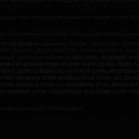
us livre rapidement nos spécialités? Notre équipe saura vous off
souhaitez vous retrouvez entre amis pour le regarder et vous fa
m pour vous assurer une livraison rapide, à votre domicile, au b
TE-DE-SEINE
ses spécialités:
PIZZAS
,
ASSIETTES
,
BURG
RTS
,
GLACES
,
PIZZA DESSERT
,
PANINI DESSERT
,
MILK
anique, nous livrons également
LERY 27690 ,
ACQUIGNY 2740
ERRE-LES-ELBEUF 76320 ,
CLEON 76410 ,
OISSEL 76350 ,
S
76500 ,
SAINT-ETIENNE-DU-VAUVRAY 27430 ,
HEUDEBOUVI
7600 ,
VIRONVAY 27400 ,
HONDOUVILLE 27400 ,
VAL-DE-RE
27400 ,
IGOVILLE 27460 ,
LE VAUDREUIL 27100 ,
INCARVILLE
DU-VAUVRAY 27430 ,
CRIQUEBEUF-SUR-SEINE 27340 ,
TOU
e de vous accueillir et de vous servir.