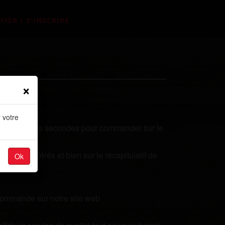
FIER / S'INSCRIRE
×
 votre
renez quelques secondes pour commander sur le
plats préférés et bien sur le récapitulatif de
Ok
 commande sur notre site web