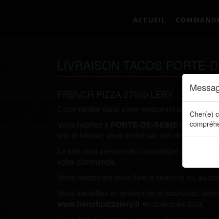
ACCUEIL
COMMAND
LIVRAISON TACOS PORTE-D
Messag
FRENCH PIZZA 27690 LERY
Commander dans votre restaurant préféré direc
Cher(e) c
Vous habitez à
PORTE-DE-SEINE
et vous rec
compréhe
site et laissez vous tenter par l'un de nos plats.
Le site vous permet de commander directement en
votre commande.
Votre restaurant vous livre à domicile ou au bu
Vous travaillez en entreprise et souhaitez dé
www.frenchpizzalery.fr
en quelques clics.