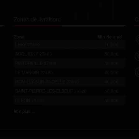
Zones de livraison:
C
Zone
Min de cmd
LERY 27690
10.00€
ACQUIGNY 27400
50.00€
PINTERVILLE 27400
50.00€
LE MANOIR 27460
40.00€
ROMILLY-SUR-ANDELLE 27610
40.00€
SAINT-PIERRE-LES-ELBEUF 76320
50.00€
CLEON 76410
50.00€
Voir
plus ...