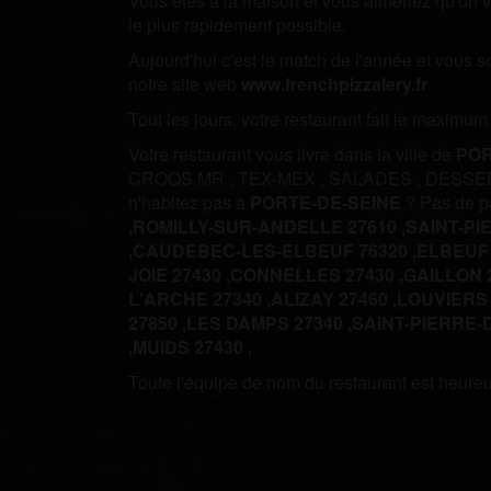
Vous êtes à la maison et vous aimeriez qu'on vo
le plus rapidement possible.
Aujourd'hui c'est le match de l'année et vous 
notre site web
www.frenchpizzalery.fr
.
Tout les jours, votre restaurant fait le maximu
Votre restaurant vous livre dans la ville de
POR
CROQS MR
,
TEX-MEX
,
SALADES
,
DESSE
n'habitez pas à
PORTE-DE-SEINE
? Pas de p
,
ROMILLY-SUR-ANDELLE 27610 ,
SAINT-PI
,
CAUDEBEC-LES-ELBEUF 76320 ,
ELBEUF 
JOIE 27430 ,
CONNELLES 27430 ,
GAILLON 2
L'ARCHE 27340 ,
ALIZAY 27460 ,
LOUVIERS 
27850 ,
LES DAMPS 27340 ,
SAINT-PIERRE-
,
MUIDS 27430 ,
Toute l'équipe de nom du restaurant est heureus