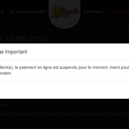
ER
LE RESTAURANT
CONTACT
S'IDENTI
E-SEINE 27100
e important
tement en ligne sur notre site web:
www.frenchpizzalery.fr
lient(e), le paiement en ligne est suspendu pour le moment, merci pour
herchez un restaurant qui vous livre des plats de qualités? P
nsion.
 ligne. Vous y retrouvez toutes nos spécialités, les prix de vos 
reau.
jeuner au bureau de bon plats confectionnés avec soin? Passez