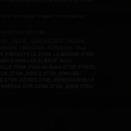
rir un service de qualité tout en vous livrant
ire livrer à domicile? Passez commande sur
ureau ou chez vos amis.
ERS
,
TACOS
,
SANDWICHES
,
PANINIS
,
SHAKES /SMOOTHIE
,
BOISSONS
.
Vous
0 ,
PINTERVILLE 27400 ,
LE MANOIR 27460
AINT-AUBIN-LES-ELBEUF 76410
LLE 27400 ,
Porte-de-Seine 27100 ,
PORTE-
UIL 27100 ,
POSES 27740 ,
PONT-DE-
 27400 ,
PITRES 27590 ,
MENESQUEVILLE
RNEDOS-SUR-SEINE 27100 ,
ANDE 27430