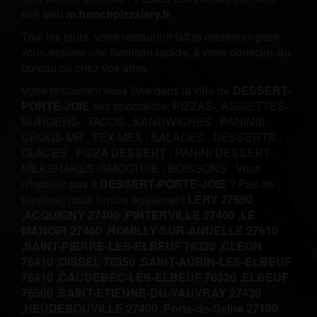
site web
m.frenchpizzalery.fr
.
Tout les jours, votre restaurant fait le maximum pour
vous assurer une livraison rapide, à votre domicile, au
bureau ou chez vos amis.
Votre restaurant vous livre dans la ville de
DESSERT-
PORTE-JOIE
ses spécialités:
PIZZAS
,
ASSIETTES
,
BURGERS
,
TACOS
,
SANDWICHES
,
PANINIS
,
CROQS MR
,
TEX-MEX
,
SALADES
,
DESSERTS
,
GLACES
,
PIZZA DESSERT
,
PANINI DESSERT
,
MILKSHAKES /SMOOTHIE
,
BOISSONS
.
Vous
n'habitez pas à
DESSERT-PORTE-JOIE
? Pas de
panique, nous livrons également
LERY 27690
,
ACQUIGNY 27400 ,
PINTERVILLE 27400 ,
LE
MANOIR 27460 ,
ROMILLY-SUR-ANDELLE 27610
,
SAINT-PIERRE-LES-ELBEUF 76320 ,
CLEON
76410 ,
OISSEL 76350 ,
SAINT-AUBIN-LES-ELBEUF
76410 ,
CAUDEBEC-LES-ELBEUF 76320 ,
ELBEUF
76500 ,
SAINT-ETIENNE-DU-VAUVRAY 27430
,
HEUDEBOUVILLE 27400 ,
Porte-de-Seine 27100