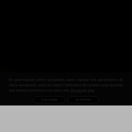
En poursuivant votre navigation, sans changer les paramètres de
votre navigateur, vous acceptez l'utilisation de cookies pour garantir
une bonne expérience sur notre site.
En savoir plus
J'accepte
Je refuse
Nos Produits