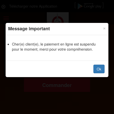
Télécharger notre Appllication
Toggle
navigation
×
Message important
Cher(e) client(e), le paiement en ligne est suspendu
pour le moment, merci pour votre compréhension.
Ok
Commander