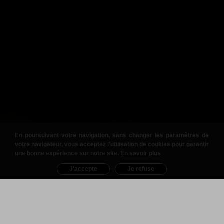
En poursuivant votre navigation, sans changer les paramètres de
votre navigateur, vous acceptez l'utilisation de cookies pour garantir
une bonne expérience sur notre site.
En savoir plus
J'accepte
Je refuse
Nos Produits