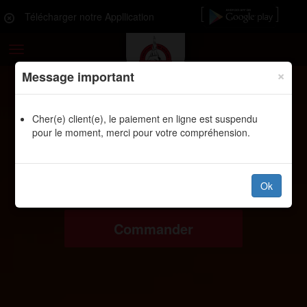
Télécharger notre Appllication
Toggle
navigation
×
Message important
Cher(e) client(e), le paiement en ligne est suspendu
pour le moment, merci pour votre compréhension.
Ok
Commander