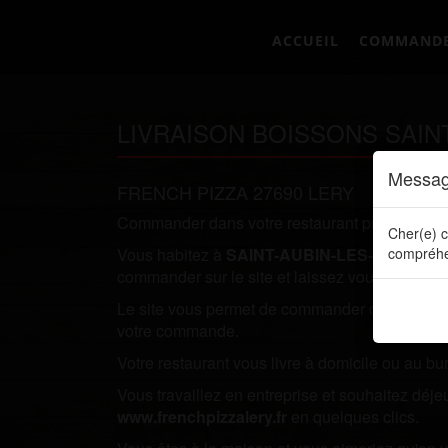
ACCUEIL
COMMAND
LIVRAISON BOISSONS SAINT
Messag
FRENCH PIZZA 27690 LERY
Commander dans votre restaurant préféré direc
Cher(e) c
Vous habitez à
SAINT-AUBIN-LES-ELBEUF
compréhe
e
commander sur le site et laissez vous tenter par
Le site vous permet de commander directement en
votre commande.
Votre restaurant vous livre à domicile ou au bu
Vous travaillez en entreprise et souhaitez dé
www.frenchpizzalery.fr
en quelques clics.