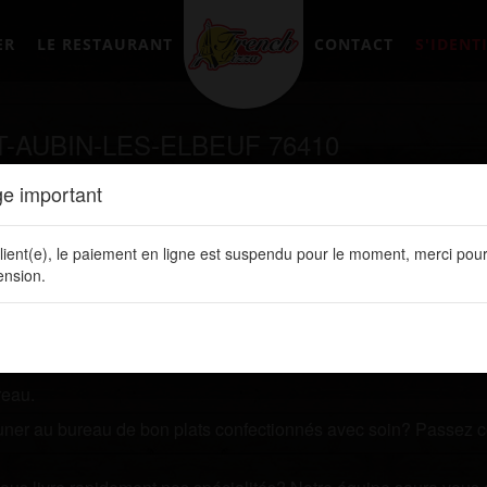
ER
LE RESTAURANT
CONTACT
S'IDENTI
-AUBIN-LES-ELBEUF 76410
e important
tement en ligne sur notre site web:
www.frenchpizzalery.fr
lient(e), le paiement en ligne est suspendu pour le moment, merci pour
nsion.
t vous recherchez un restaurant qui vous livre des plats de q
 l'un de nos plats.
 ligne. Vous y retrouvez toutes nos spécialités, les prix de vos 
reau.
jeuner au bureau de bon plats confectionnés avec soin? Passez