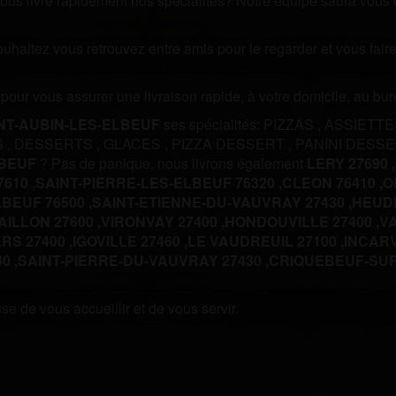
us livre rapidement nos spécialités? Notre équipe saura vous off
souhaitez vous retrouvez entre amis pour le regarder et vous fa
m pour vous assurer une livraison rapide, à votre domicile, au b
NT-AUBIN-LES-ELBEUF
ses spécialités:
PIZZAS
,
ASSIETT
S
,
DESSERTS
,
GLACES
,
PIZZA DESSERT
,
PANINI DESS
LBEUF
? Pas de panique, nous livrons également
LERY 27690 ,
610 ,
SAINT-PIERRE-LES-ELBEUF 76320 ,
CLEON 76410 ,
O
BEUF 76500 ,
SAINT-ETIENNE-DU-VAUVRAY 27430 ,
HEUDE
AILLON 27600 ,
VIRONVAY 27400 ,
HONDOUVILLE 27400 ,
VA
RS 27400 ,
IGOVILLE 27460 ,
LE VAUDREUIL 27100 ,
INCARV
0 ,
SAINT-PIERRE-DU-VAUVRAY 27430 ,
CRIQUEBEUF-SUR-
e de vous accueillir et de vous servir.