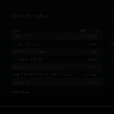
Zones de livraison:
C
Zone
Min de cmd
LERY 27690
10.00€
ACQUIGNY 27400
50.00€
PINTERVILLE 27400
50.00€
LE MANOIR 27460
40.00€
ROMILLY-SUR-ANDELLE 27610
40.00€
SAINT-PIERRE-LES-ELBEUF 76320
50.00€
CLEON 76410
50.00€
Voir
plus ...