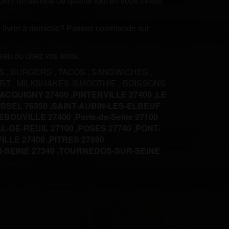
rir un service de qualité tout en vous livrant
ire livrer à domicile? Passez commande sur
ureau ou chez vos amis.
ES
,
BURGERS
,
TACOS
,
SANDWICHES
,
ERT
,
MILKSHAKES /SMOOTHIE
,
BOISSONS
ACQUIGNY 27400 ,
PINTERVILLE 27400 ,
LE
ISSEL 76350 ,
SAINT-AUBIN-LES-ELBEUF
BOUVILLE 27400 ,
Porte-de-Seine 27100
L-DE-REUIL 27100 ,
POSES 27740 ,
PONT-
ILLE 27400 ,
PITRES 27590
SEINE 27340 ,
TOURNEDOS-SUR-SEINE