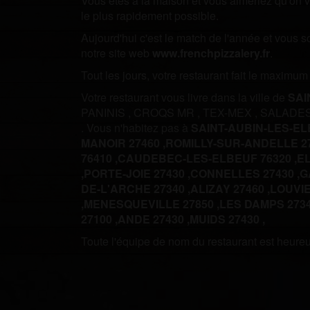
Vous êtes à la maison et vous aimeriez qu'on vo
le plus rapidement possible.
Aujourd'hui c'est le match de l'année et vous 
notre site web
www.frenchpizzalery.fr
.
Tout les jours, votre restaurant fait le maximu
Votre restaurant vous livre dans la ville de
SAI
PANINIS
,
CROQS MR
,
TEX-MEX
,
SALADE
.
Vous n'habitez pas à
SAINT-AUBIN-LES-E
MANOIR 27460 ,
ROMILLY-SUR-ANDELLE 27
76410 ,
CAUDEBEC-LES-ELBEUF 76320 ,
EL
,
PORTE-JOIE 27430 ,
CONNELLES 27430 ,
G
DE-L'ARCHE 27340 ,
ALIZAY 27460 ,
LOUVIE
,
MENESQUEVILLE 27850 ,
LES DAMPS 2734
27100 ,
ANDE 27430 ,
MUIDS 27430 ,
Toute l'équipe de nom du restaurant est heureus