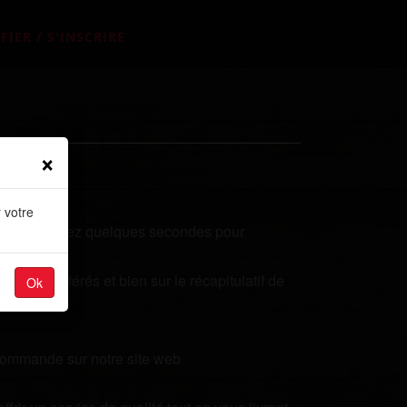
FIER / S'INSCRIRE
×
 votre
ualités? Prenez quelques secondes pour
plats préférés et bien sur le récapitulatif de
Ok
 commande sur notre site web