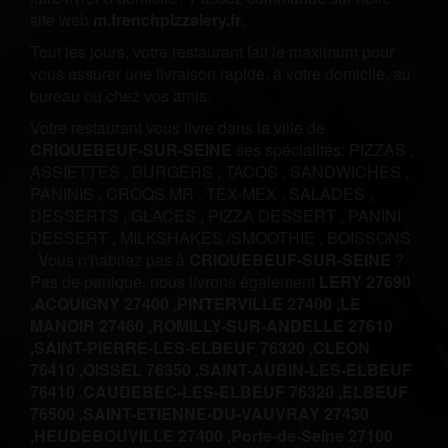
site web
m.frenchpizzalery.fr
.
Tout les jours, votre restaurant fait le maximum pour
vous assurer une livraison rapide, à votre domicile, au
bureau ou chez vos amis.
Votre restaurant vous livre dans la ville de
CRIQUEBEUF-SUR-SEINE
ses spécialités:
PIZZAS
,
ASSIETTES
,
BURGERS
,
TACOS
,
SANDWICHES
,
PANINIS
,
CROQS MR
,
TEX-MEX
,
SALADES
,
DESSERTS
,
GLACES
,
PIZZA DESSERT
,
PANINI
DESSERT
,
MILKSHAKES /SMOOTHIE
,
BOISSONS
.
Vous n'habitez pas à
CRIQUEBEUF-SUR-SEINE
?
Pas de panique, nous livrons également
LERY 27690
,
ACQUIGNY 27400 ,
PINTERVILLE 27400 ,
LE
MANOIR 27460 ,
ROMILLY-SUR-ANDELLE 27610
,
SAINT-PIERRE-LES-ELBEUF 76320 ,
CLEON
76410 ,
OISSEL 76350 ,
SAINT-AUBIN-LES-ELBEUF
76410 ,
CAUDEBEC-LES-ELBEUF 76320 ,
ELBEUF
76500 ,
SAINT-ETIENNE-DU-VAUVRAY 27430
,
HEUDEBOUVILLE 27400 ,
Porte-de-Seine 27100