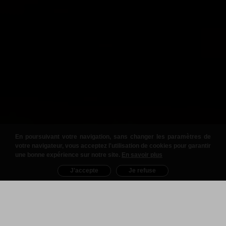
En poursuivant votre navigation, sans changer les paramètres de
votre navigateur, vous acceptez l'utilisation de cookies pour garantir
une bonne expérience sur notre site.
En savoir plus
J'accepte
Je refuse
Nos Produits