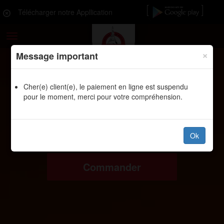
Télécharger notre Appllication
Toggle
navigation
×
Message important
Cher(e) client(e), le paiement en ligne est suspendu
pour le moment, merci pour votre compréhension.
Ok
Commander