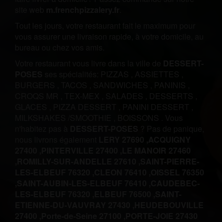
site web
m.frenchpizzalery.fr
.
Tout les jours, votre restaurant fait le maximum pour
vous assurer une livraison rapide, à votre domicile, au
bureau ou chez vos amis.
Votre restaurant vous livre dans la ville de
DESSERT-
POSES
ses spécialités:
PIZZAS
,
ASSIETTES
,
BURGERS
,
TACOS
,
SANDWICHES
,
PANINIS
,
CROQS MR
,
TEX-MEX
,
SALADES
,
DESSERTS
,
GLACES
,
PIZZA DESSERT
,
PANINI DESSERT
,
MILKSHAKES /SMOOTHIE
,
BOISSONS
.
Vous
n'habitez pas à
DESSERT-POSES
? Pas de panique,
nous livrons également
LERY 27690 ,
ACQUIGNY
27400 ,
PINTERVILLE 27400 ,
LE MANOIR 27460
,
ROMILLY-SUR-ANDELLE 27610 ,
SAINT-PIERRE-
LES-ELBEUF 76320 ,
CLEON 76410 ,
OISSEL 76350
,
SAINT-AUBIN-LES-ELBEUF 76410 ,
CAUDEBEC-
LES-ELBEUF 76320 ,
ELBEUF 76500 ,
SAINT-
ETIENNE-DU-VAUVRAY 27430 ,
HEUDEBOUVILLE
27400 ,
Porte-de-Seine 27100 ,
PORTE-JOIE 27430