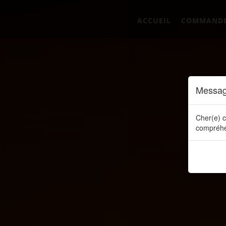
ACCUEIL
COMMAND
Messag
Cher(e) c
compréhe