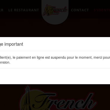
ER
LE RESTAURANT
CONTACT
S'IDENTI
e important
lient(e), le paiement en ligne est suspendu pour le moment, merci pour
nsion.