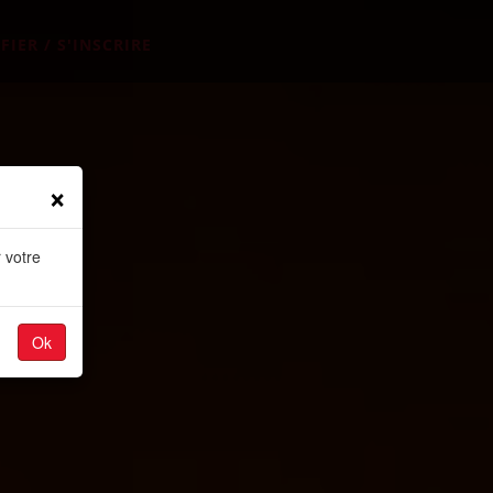
FIER / S'INSCRIRE
×
 votre
Ok