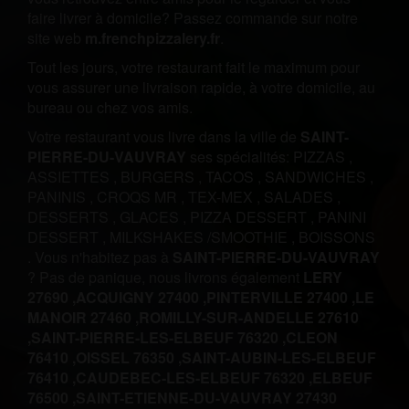
faire livrer à domicile? Passez commande sur notre
site web
m.frenchpizzalery.fr
.
Tout les jours, votre restaurant fait le maximum pour
vous assurer une livraison rapide, à votre domicile, au
bureau ou chez vos amis.
Votre restaurant vous livre dans la ville de
SAINT-
PIERRE-DU-VAUVRAY
ses spécialités:
PIZZAS
,
ASSIETTES
,
BURGERS
,
TACOS
,
SANDWICHES
,
PANINIS
,
CROQS MR
,
TEX-MEX
,
SALADES
,
DESSERTS
,
GLACES
,
PIZZA DESSERT
,
PANINI
DESSERT
,
MILKSHAKES /SMOOTHIE
,
BOISSONS
.
Vous n'habitez pas à
SAINT-PIERRE-DU-VAUVRAY
? Pas de panique, nous livrons également
LERY
27690 ,
ACQUIGNY 27400 ,
PINTERVILLE 27400 ,
LE
MANOIR 27460 ,
ROMILLY-SUR-ANDELLE 27610
,
SAINT-PIERRE-LES-ELBEUF 76320 ,
CLEON
76410 ,
OISSEL 76350 ,
SAINT-AUBIN-LES-ELBEUF
76410 ,
CAUDEBEC-LES-ELBEUF 76320 ,
ELBEUF
76500 ,
SAINT-ETIENNE-DU-VAUVRAY 27430