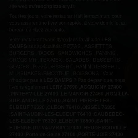
site web
m.frenchpizzalery.fr
.
Tout les jours, votre restaurant fait le maximum pour
vous assurer une livraison rapide, à votre domicile, au
bureau ou chez vos amis.
Votre restaurant vous livre dans la ville de
LES
DAMPS
ses spécialités:
PIZZAS
,
ASSIETTES
,
BURGERS
,
TACOS
,
SANDWICHES
,
PANINIS
,
CROQS MR
,
TEX-MEX
,
SALADES
,
DESSERTS
,
GLACES
,
PIZZA DESSERT
,
PANINI DESSERT
,
MILKSHAKES /SMOOTHIE
,
BOISSONS
.
Vous
n'habitez pas à
LES DAMPS
? Pas de panique, nous
livrons également
LERY 27690 ,
ACQUIGNY 27400
,
PINTERVILLE 27400 ,
LE MANOIR 27460 ,
ROMILLY-
SUR-ANDELLE 27610 ,
SAINT-PIERRE-LES-
ELBEUF 76320 ,
CLEON 76410 ,
OISSEL 76350
,
SAINT-AUBIN-LES-ELBEUF 76410 ,
CAUDEBEC-
LES-ELBEUF 76320 ,
ELBEUF 76500 ,
SAINT-
ETIENNE-DU-VAUVRAY 27430 ,
HEUDEBOUVILLE
27400 ,
Porte-de-Seine 27100 ,
PORTE-JOIE 27430