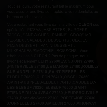
Tout les jours, votre restaurant fait le maximum pour
vous assurer une livraison rapide, à votre domicile, au
bureau ou chez vos amis.
Votre restaurant vous livre dans la ville de
CLEON
ses
spécialités:
PIZZAS
,
ASSIETTES
,
BURGERS
,
TACOS
,
SANDWICHES
,
PANINIS
,
CROQS MR
,
TEX-MEX
,
SALADES
,
DESSERTS
,
GLACES
,
PIZZA DESSERT
,
PANINI DESSERT
,
MILKSHAKES /SMOOTHIE
,
BOISSONS
.
Vous
n'habitez pas à
CLEON
? Pas de panique, nous
livrons également
LERY 27690 ,
ACQUIGNY 27400
,
PINTERVILLE 27400 ,
LE MANOIR 27460 ,
ROMILLY-
SUR-ANDELLE 27610 ,
SAINT-PIERRE-LES-
ELBEUF 76320 ,
CLEON 76410 ,
OISSEL 76350
,
SAINT-AUBIN-LES-ELBEUF 76410 ,
CAUDEBEC-
LES-ELBEUF 76320 ,
ELBEUF 76500 ,
SAINT-
ETIENNE-DU-VAUVRAY 27430 ,
HEUDEBOUVILLE
27400 ,
Porte-de-Seine 27100 ,
PORTE-JOIE 27430
,
CONNELLES 27430 ,
GAILLON 27600 ,
VIRONVAY