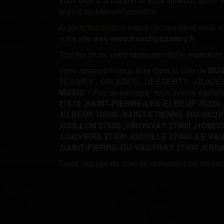
Vous êtes à la maison et vous aimeriez qu'on vo
le plus rapidement possible.
Aujourd'hui c'est le match de l'année et vous 
notre site web
www.frenchpizzalery.fr
.
Tout les jours, votre restaurant fait le maximu
Votre restaurant vous livre dans la ville de
MUI
TEX-MEX
,
SALADES
,
DESSERTS
,
GLACE
MUIDS
? Pas de panique, nous livrons égale
27610 ,
SAINT-PIERRE-LES-ELBEUF 76320 
,
ELBEUF 76500 ,
SAINT-ETIENNE-DU-VAUVR
,
GAILLON 27600 ,
VIRONVAY 27400 ,
HONDOU
,
LOUVIERS 27400 ,
IGOVILLE 27460 ,
LE VAU
,
SAINT-PIERRE-DU-VAUVRAY 27430 ,
CRIQ
Toute l'équipe de nom du restaurant est heureus