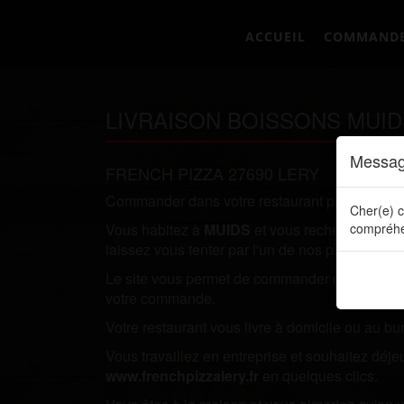
ACCUEIL
COMMAND
LIVRAISON BOISSONS MUID
Messag
FRENCH PIZZA 27690 LERY
Commander dans votre restaurant préféré direc
Cher(e) c
Vous habitez à
MUIDS
et vous recherchez un r
compréhe
laissez vous tenter par l'un de nos plats.
Le site vous permet de commander directement en
votre commande.
Votre restaurant vous livre à domicile ou au bu
Vous travaillez en entreprise et souhaitez dé
www.frenchpizzalery.fr
en quelques clics.