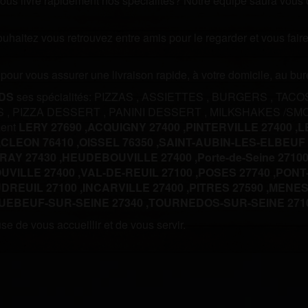
us livre rapidement nos spécialités? Notre équipe saura vous off
souhaitez vous retrouvez entre amis pour le regarder et vous fa
m pour vous assurer une livraison rapide, à votre domicile, au b
DS
ses spécialités:
PIZZAS
,
ASSIETTES
,
BURGERS
,
TACO
S
,
PIZZA DESSERT
,
PANINI DESSERT
,
MILKSHAKES /SM
ment
LERY 27690 ,
ACQUIGNY 27400 ,
PINTERVILLE 27400 ,
L
,
CLEON 76410 ,
OISSEL 76350 ,
SAINT-AUBIN-LES-ELBEUF 7
AY 27430 ,
HEUDEBOUVILLE 27400 ,
Porte-de-Seine 27100
VILLE 27400 ,
VAL-DE-REUIL 27100 ,
POSES 27740 ,
PONT-
DREUIL 27100 ,
INCARVILLE 27400 ,
PITRES 27590 ,
MENESQ
UEBEUF-SUR-SEINE 27340 ,
TOURNEDOS-SUR-SEINE 2710
e de vous accueillir et de vous servir.