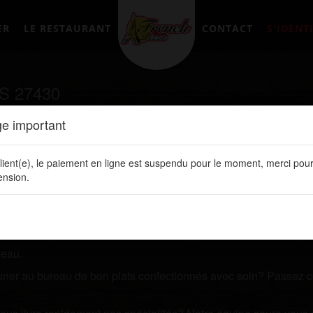
ER
LE RESTAURANT
CONTACT
S'IDENTI
S 27430
e important
tement en ligne sur notre site web:
www.frenchpizzalery.fr
lient(e), le paiement en ligne est suspendu pour le moment, merci pour
estaurant qui vous livre des plats de qualités? Prenez quelque
nsion.
 ligne. Vous y retrouvez toutes nos spécialités, les prix de vos 
reau.
jeuner au bureau de bon plats confectionnés avec soin? Passez