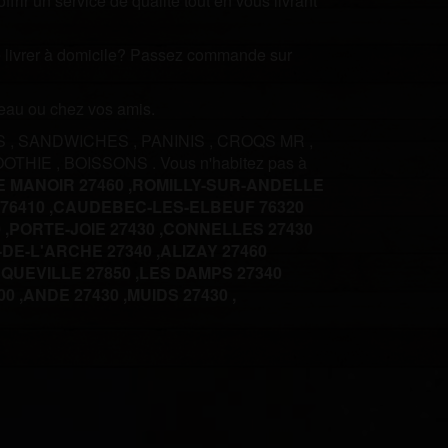
rir un service de qualité tout en vous livrant
ire livrer à domicile? Passez commande sur
ureau ou chez vos amis.
S
,
SANDWICHES
,
PANINIS
,
CROQS MR
,
OOTHIE
,
BOISSONS
.
Vous n'habitez pas à
E MANOIR 27460 ,
ROMILLY-SUR-ANDELLE
6410 ,
CAUDEBEC-LES-ELBEUF 76320
 ,
PORTE-JOIE 27430 ,
CONNELLES 27430
DE-L'ARCHE 27340 ,
ALIZAY 27460
UEVILLE 27850 ,
LES DAMPS 27340
0 ,
ANDE 27430 ,
MUIDS 27430 ,