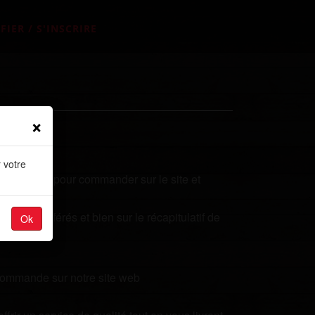
FIER / S'INSCRIRE
×
 votre
s secondes pour commander sur le site et
plats préférés et bien sur le récapitulatif de
Ok
 commande sur notre site web