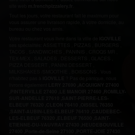
site web
m.frenchpizzalery.fr
.
Tout les jours, votre restaurant fait le maximum pour
vous assurer une livraison rapide, à votre domicile, au
bureau ou chez vos amis.
Votre restaurant vous livre dans la ville de
IGOVILLE
ses spécialités:
ASSIETTES
,
PIZZAS
,
BURGERS
,
TACOS
,
SANDWICHES
,
PANINIS
,
CROQS MR
,
TEX-MEX
,
SALADES
,
DESSERTS
,
GLACES
,
PIZZA DESSERT
,
PANINI DESSERT
,
MILKSHAKES /SMOOTHIE
,
BOISSONS
.
Vous
n'habitez pas à
IGOVILLE
? Pas de panique, nous
livrons également
LERY 27690 ,
ACQUIGNY 27400
,
PINTERVILLE 27400 ,
LE MANOIR 27460 ,
ROMILLY-
SUR-ANDELLE 27610 ,
SAINT-PIERRE-LES-
ELBEUF 76320 ,
CLEON 76410 ,
OISSEL 76350
,
SAINT-AUBIN-LES-ELBEUF 76410 ,
CAUDEBEC-
LES-ELBEUF 76320 ,
ELBEUF 76500 ,
SAINT-
ETIENNE-DU-VAUVRAY 27430 ,
HEUDEBOUVILLE
27400 ,
Porte-de-Seine 27100 ,
PORTE-JOIE 27430