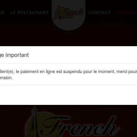
ER
LE RESTAURANT
CONTACT
S'IDENTI
e important
lient(e), le paiement en ligne est suspendu pour le moment, merci pour
nsion.