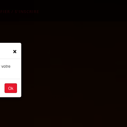
FIER / S'INSCRIRE
×
 votre
Ok