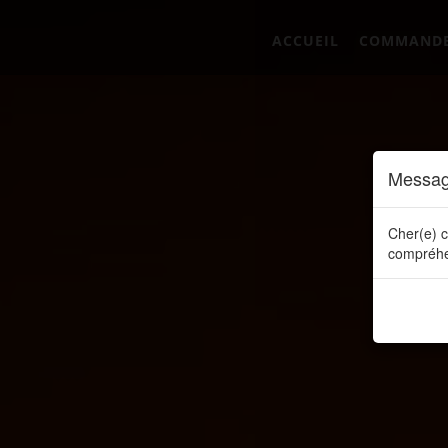
ACCUEIL
COMMAND
Messag
Cher(e) c
compréhe